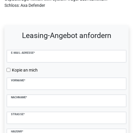
Schloss: Axa Defender
Ceres::Template.mailFormHoneypotLabel
Leasing-Angebot anfordern
E-MAIL-ADRESSE*
Kopie an mich
VORNAME*
NACHNAME*
STRASSE*
HAUSNR*