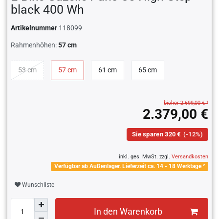
black 400 Wh
Artikelnummer
118099
Rahmenhöhen:
57 cm
53 cm
57 cm
61 cm
65 cm
bisher 2.699,00 € ¹
2.379,00 €
Sie sparen 320 €
(-12%)
inkl. ges. MwSt. zzgl.
Versandkosten
Verfügbar ab Außenlager. Lieferzeit ca. 14 - 18 Werktage ²
Wunschliste
In den Warenkorb