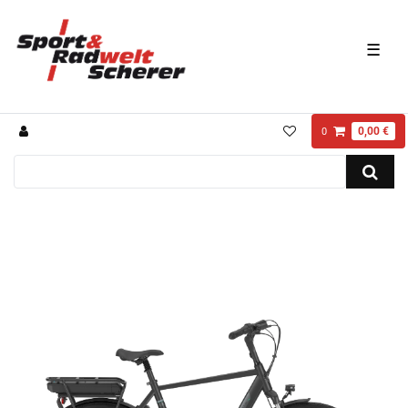
☰
0,00 €
0