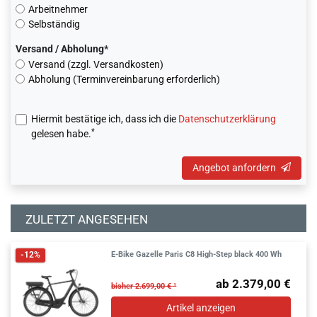
Arbeitnehmer
Selbständig
Versand / Abholung*
Versand (zzgl. Versandkosten)
Abholung (Terminvereinbarung erforderlich)
Hiermit bestätige ich, dass ich die
Daten­schutz­erklärung
*
gelesen habe.
Angebot anfordern
ZULETZT ANGESEHEN
E-Bike Gazelle Paris C8 High-Step black 400 Wh
-12%
ab 2.379,00 €
bisher 2.699,00 € ¹
Artikel anzeigen