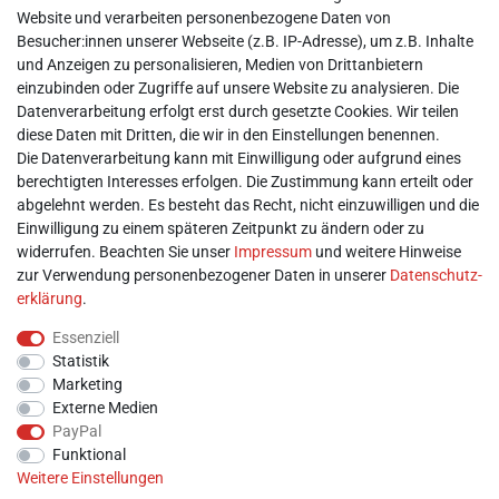
► Impressum
Website und verarbeiten personenbezogene Daten von
► Daten­schutz­erklärung
Besucher:innen unserer Webseite (z.B. IP-Adresse), um z.B. Inhalte
► AGB & Kundeninformation
und Anzeigen zu personalisieren, Medien von Drittanbietern
► Barrierefreiheitserklärung
einzubinden oder Zugriffe auf unsere Website zu analysieren. Die
► Batterieentsorgung
Datenverarbeitung erfolgt erst durch gesetzte Cookies. Wir teilen
► Kontakt
diese Daten mit Dritten, die wir in den Einstellungen benennen.
Mein Konto
Die Datenverarbeitung kann mit Einwilligung oder aufgrund eines
berechtigten Interesses erfolgen. Die Zustimmung kann erteilt oder
abgelehnt werden. Es besteht das Recht, nicht einzuwilligen und die
► Registrieren
Einwilligung zu einem späteren Zeitpunkt zu ändern oder zu
► Login
widerrufen. Beachten Sie unser
Impressum
und weitere Hinweise
► Warenkorb
zur Verwendung personenbezogener Daten in unserer
Daten­schutz­
► Zur Kasse
erklärung
.
Vor Ort
Essenziell
Statistik
Marketing
Externe Medien
PayPal
Funktional
Weitere Einstellungen