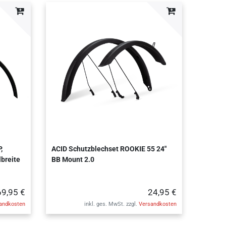
,
ACID Schutzblechset ROOKIE 55 24"
lbreite
BB Mount 2.0
69,95 €
24,95 €
andkosten
inkl. ges. MwSt.
zzgl.
Versandkosten