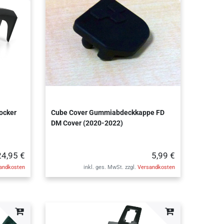
ocker
Cube Cover Gummiabdeckkappe FD
DM Cover (2020-2022)
24,95 €
5,99 €
andkosten
inkl. ges. MwSt.
zzgl.
Versandkosten