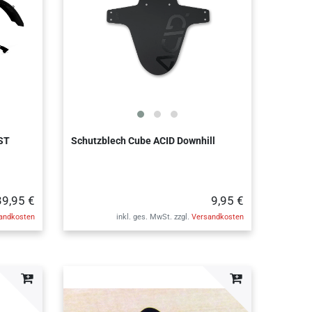
 ST
Schutzblech Cube ACID Downhill
39,95 €
9,95 €
andkosten
inkl. ges. MwSt.
zzgl.
Versandkosten