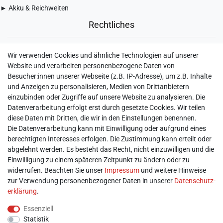
► Akku & Reichweiten
Rechtliches
► Widerrufsbelehrung & Widerrufsformular
Wir verwenden Cookies und ähnliche Technologien auf unserer
► Impressum
Website und verarbeiten personenbezogene Daten von
► Daten­schutz­erklärung
Besucher:innen unserer Webseite (z.B. IP-Adresse), um z.B. Inhalte
► AGB & Kundeninformation
und Anzeigen zu personalisieren, Medien von Drittanbietern
► Barrierefreiheitserklärung
einzubinden oder Zugriffe auf unsere Website zu analysieren. Die
► Batterieentsorgung
Datenverarbeitung erfolgt erst durch gesetzte Cookies. Wir teilen
► Kontakt
diese Daten mit Dritten, die wir in den Einstellungen benennen.
Mein Konto
Die Datenverarbeitung kann mit Einwilligung oder aufgrund eines
berechtigten Interesses erfolgen. Die Zustimmung kann erteilt oder
abgelehnt werden. Es besteht das Recht, nicht einzuwilligen und die
► Registrieren
Einwilligung zu einem späteren Zeitpunkt zu ändern oder zu
► Login
widerrufen. Beachten Sie unser
Impressum
und weitere Hinweise
► Warenkorb
zur Verwendung personenbezogener Daten in unserer
Daten­schutz­
► Zur Kasse
erklärung
.
Vor Ort
Essenziell
Statistik