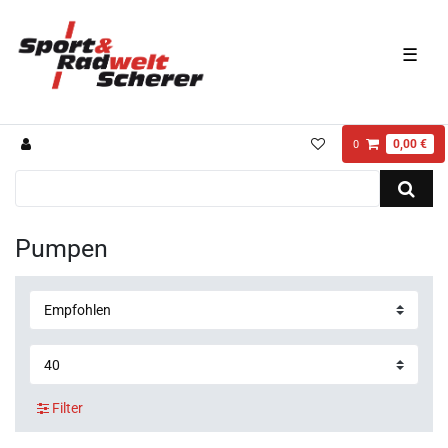
☰
0,00 €
0
Pumpen
Filter