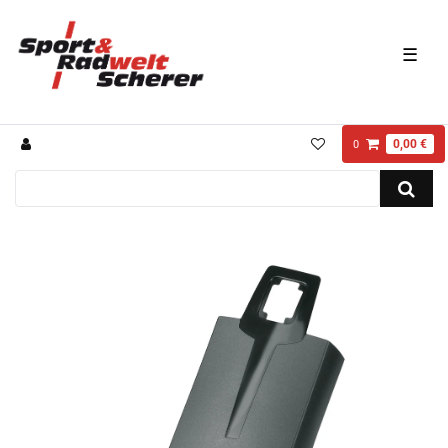
☰
0,00 €
0