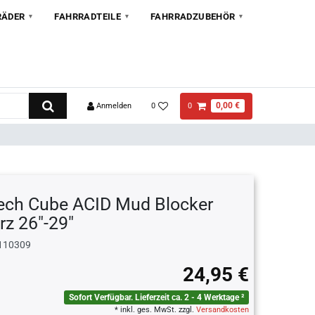
RÄDER
FAHRRADTEILE
FAHRRADZUBEHÖR
0,00 €
Anmelden
0
0
ech Cube ACID Mud Blocker
rz 26"-29"
110309
24,95 €
Sofort Verfügbar. Lieferzeit ca. 2 - 4 Werktage ²
* inkl. ges. MwSt. zzgl.
Versandkosten