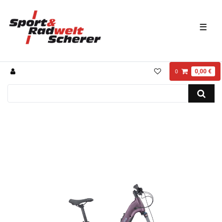
☰
0,00 €
0