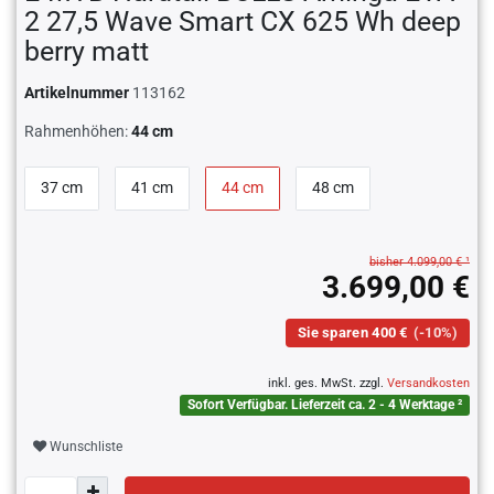
2 27,5 Wave Smart CX 625 Wh deep
berry matt
Artikelnummer
113162
Rahmenhöhen:
44 cm
37 cm
41 cm
44 cm
48 cm
bisher 4.099,00 € ¹
3.699,00 €
Sie sparen 400 €
(-10%)
inkl. ges. MwSt. zzgl.
Versandkosten
Sofort Verfügbar. Lieferzeit ca. 2 - 4 Werktage ²
Wunschliste