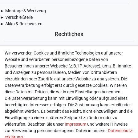
► Montage & Werkzeug
► Verschleißteile
► Akku & Reichweiten
Rechtliches
► Widerrufsbelehrung & Widerrufsformular
Wir verwenden Cookies und ähnliche Technologien auf unserer
► Impressum
Website und verarbeiten personenbezogene Daten von
► Daten­schutz­erklärung
Besucher:innen unserer Webseite (z.B. IP-Adresse), um z.B. Inhalte
► AGB & Kundeninformation
und Anzeigen zu personalisieren, Medien von Drittanbietern
► Barrierefreiheitserklärung
einzubinden oder Zugriffe auf unsere Website zu analysieren. Die
► Batterieentsorgung
Datenverarbeitung erfolgt erst durch gesetzte Cookies. Wir teilen
► Kontakt
diese Daten mit Dritten, die wir in den Einstellungen benennen.
Mein Konto
Die Datenverarbeitung kann mit Einwilligung oder aufgrund eines
berechtigten Interesses erfolgen. Die Zustimmung kann erteilt oder
abgelehnt werden. Es besteht das Recht, nicht einzuwilligen und die
► Registrieren
Einwilligung zu einem späteren Zeitpunkt zu ändern oder zu
► Login
widerrufen. Beachten Sie unser
Impressum
und weitere Hinweise
► Warenkorb
zur Verwendung personenbezogener Daten in unserer
Daten­schutz­
► Zur Kasse
erklärung
.