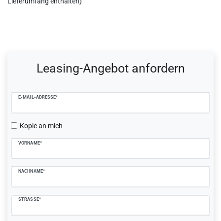
Lieferumfang enthalten)
Ceres::Template.mailFormHoneypotLabel
Leasing-Angebot anfordern
E-MAIL-ADRESSE*
Kopie an mich
VORNAME*
NACHNAME*
STRASSE*