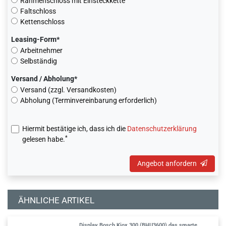
Rahmenschloss mit Einsteckkette
Faltschloss
Kettenschloss
Leasing-Form*
Arbeitnehmer
Selbständig
Versand / Abholung*
Versand (zzgl. Versandkosten)
Abholung (Terminvereinbarung erforderlich)
Hiermit bestätige ich, dass ich die
Daten­schutz­erklärung
*
gelesen habe.
Angebot anfordern
ÄHNLICHE ARTIKEL
Display Bosch Kiox 300 (BHU3600) das smarte