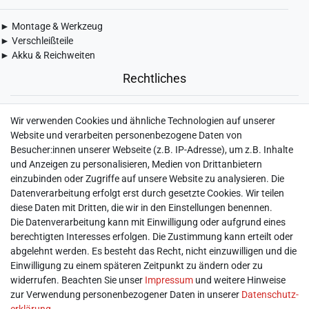
► Montage & Werkzeug
► Verschleißteile
► Akku & Reichweiten
Rechtliches
► Widerrufsbelehrung & Widerrufsformular
Wir verwenden Cookies und ähnliche Technologien auf unserer
► Impressum
Website und verarbeiten personenbezogene Daten von
► Daten­schutz­erklärung
Besucher:innen unserer Webseite (z.B. IP-Adresse), um z.B. Inhalte
► AGB & Kundeninformation
und Anzeigen zu personalisieren, Medien von Drittanbietern
► Barrierefreiheitserklärung
einzubinden oder Zugriffe auf unsere Website zu analysieren. Die
► Batterieentsorgung
Datenverarbeitung erfolgt erst durch gesetzte Cookies. Wir teilen
► Kontakt
diese Daten mit Dritten, die wir in den Einstellungen benennen.
Mein Konto
Die Datenverarbeitung kann mit Einwilligung oder aufgrund eines
berechtigten Interesses erfolgen. Die Zustimmung kann erteilt oder
abgelehnt werden. Es besteht das Recht, nicht einzuwilligen und die
► Registrieren
Einwilligung zu einem späteren Zeitpunkt zu ändern oder zu
► Login
widerrufen. Beachten Sie unser
Impressum
und weitere Hinweise
► Warenkorb
zur Verwendung personenbezogener Daten in unserer
Daten­schutz­
► Zur Kasse