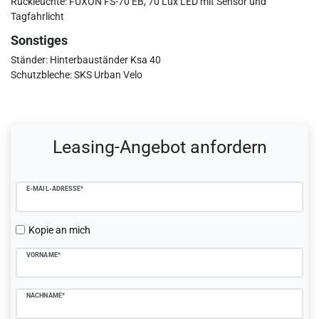
Rückleuchte: FUXON FS-70 EB, 70 Lux LED mit Sensor und
Tagfahrlicht
Sonstiges
Ständer: Hinterbauständer Ksa 40
Schutzbleche: SKS Urban Velo
Ceres::Template.mailFormHoneypotLabel
Leasing-Angebot anfordern
E-MAIL-ADRESSE*
Kopie an mich
VORNAME*
NACHNAME*