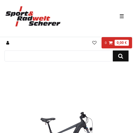
☰
0,00 €
0