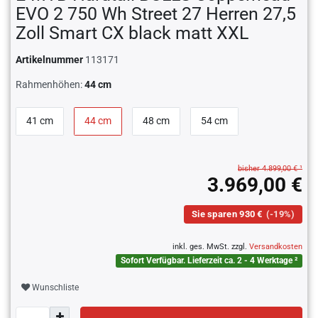
EVO 2 750 Wh Street 27 Herren 27,5
Zoll Smart CX black matt XXL
Artikelnummer
113171
Rahmenhöhen:
44 cm
41 cm
44 cm
48 cm
54 cm
bisher 4.899,00 € ¹
3.969,00 €
Sie sparen 930 €
(-19%)
inkl. ges. MwSt. zzgl.
Versandkosten
Sofort Verfügbar. Lieferzeit ca. 2 - 4 Werktage ²
Wunschliste