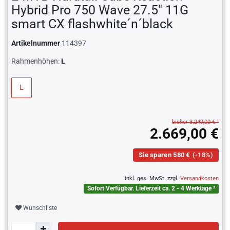
Hybrid Pro 750 Wave 27.5" 11G
smart CX flashwhite´n´black
Artikelnummer
114397
Rahmenhöhen:
L
L
bisher 3.249,00 € ¹
2.669,00 €
Sie sparen 580 €
(-18%)
inkl. ges. MwSt. zzgl.
Versandkosten
Sofort Verfügbar. Lieferzeit ca. 2 - 4 Werktage ²
Wunschliste