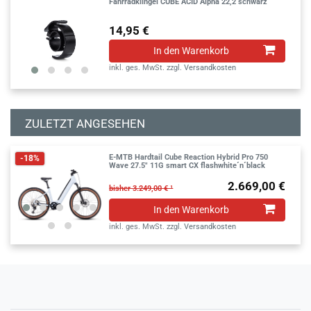
Fahrradklingel CUBE ACID Alpha 22,2 schwarz
14,95 €
In den Warenkorb
inkl. ges. MwSt.
zzgl.
Versandkosten
ZULETZT ANGESEHEN
E-MTB Hardtail Cube Reaction Hybrid Pro 750
-18%
Wave 27.5" 11G smart CX flashwhite´n´black
2.669,00 €
bisher 3.249,00 € ¹
In den Warenkorb
inkl. ges. MwSt.
zzgl.
Versandkosten