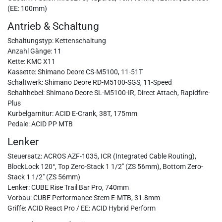
(EE: 100mm)
Antrieb & Schaltung
Schaltungstyp: Kettenschaltung
Anzahl Gänge: 11
Kette: KMC X11
Kassette: Shimano Deore CS-M5100, 11-51T
Schaltwerk: Shimano Deore RD-M5100-SGS, 11-Speed
Schalthebel: Shimano Deore SL-M5100-IR, Direct Attach, Rapidfire-
Plus
Kurbelgarnitur: ACID E-Crank, 38T, 175mm
Pedale: ACID PP MTB
Lenker
Steuersatz: ACROS AZF-1035, ICR (Integrated Cable Routing),
BlockLock 120°, Top Zero-Stack 1 1/2" (ZS 56mm), Bottom Zero-
Stack 1 1/2" (ZS 56mm)
Lenker: CUBE Rise Trail Bar Pro, 740mm
Vorbau: CUBE Performance Stem E-MTB, 31.8mm
Griffe: ACID React Pro / EE: ACID Hybrid Perform