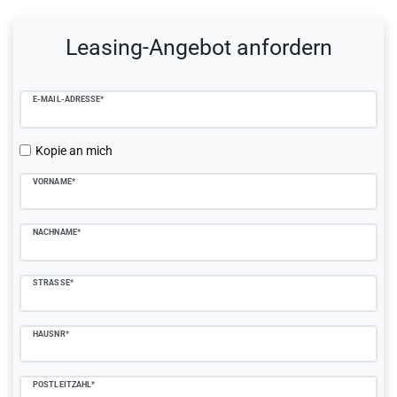
Ceres::Template.mailFormHoneypotLabel
Leasing-Angebot anfordern
E-MAIL-ADRESSE*
Kopie an mich
VORNAME*
NACHNAME*
STRASSE*
HAUSNR*
POSTLEITZAHL*