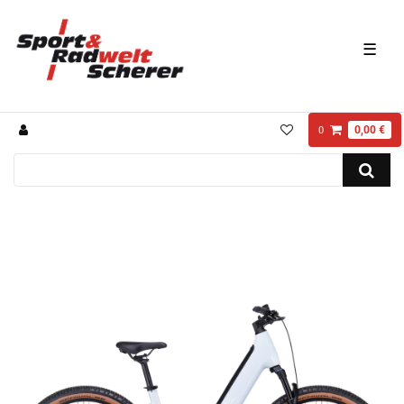
☰
0,00 €
0