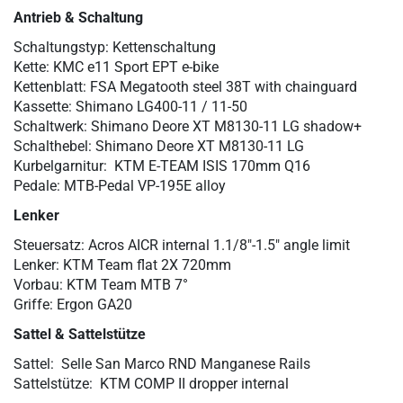
Antrieb & Schaltung
Schaltungstyp: Kettenschaltung
Kette: KMC e11 Sport EPT e-bike
Kettenblatt: FSA Megatooth steel 38T with chainguard
Kassette: Shimano LG400-11 / 11-50
Schaltwerk: Shimano Deore XT M8130-11 LG shadow+
Schalthebel: Shimano Deore XT M8130-11 LG
Kurbelgarnitur: KTM E-TEAM ISIS 170mm Q16
Pedale: MTB-Pedal VP-195E alloy
Lenker
Steuersatz:
Acros AICR internal 1.1/8"-1.5" angle limit
Lenker: KTM Team flat 2X 720mm
Vorbau: KTM Team MTB 7°
Griffe: Ergon GA20
Sattel & Sattelstütze
Sattel: Selle San Marco RND Manganese Rails
Sattelstütze: KTM COMP II dropper internal