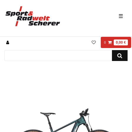
☰
0,00 €
0