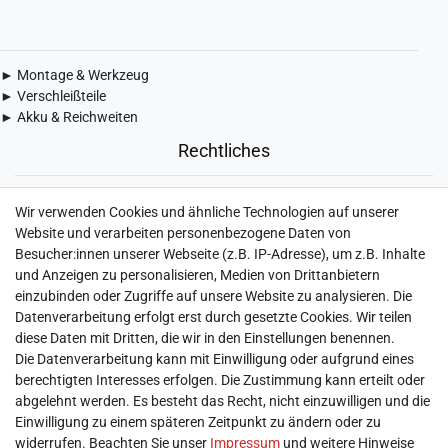
► Montage & Werkzeug
► Verschleißteile
► Akku & Reichweiten
Rechtliches
► Widerrufsbelehrung & Widerrufsformular
Wir verwenden Cookies und ähnliche Technologien auf unserer
► Impressum
Website und verarbeiten personenbezogene Daten von
► Daten­schutz­erklärung
Besucher:innen unserer Webseite (z.B. IP-Adresse), um z.B. Inhalte
► AGB & Kundeninformation
und Anzeigen zu personalisieren, Medien von Drittanbietern
► Barrierefreiheitserklärung
einzubinden oder Zugriffe auf unsere Website zu analysieren. Die
► Batterieentsorgung
Datenverarbeitung erfolgt erst durch gesetzte Cookies. Wir teilen
► Kontakt
diese Daten mit Dritten, die wir in den Einstellungen benennen.
Mein Konto
Die Datenverarbeitung kann mit Einwilligung oder aufgrund eines
berechtigten Interesses erfolgen. Die Zustimmung kann erteilt oder
abgelehnt werden. Es besteht das Recht, nicht einzuwilligen und die
► Registrieren
Einwilligung zu einem späteren Zeitpunkt zu ändern oder zu
► Login
widerrufen. Beachten Sie unser
Impressum
und weitere Hinweise