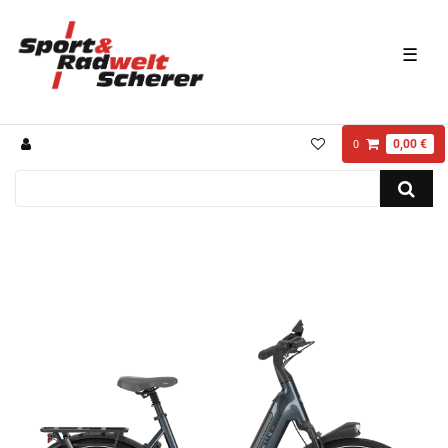
☰
0,00 €
0