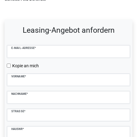
Ceres::Template.mailFormHoneypotLabel
Leasing-Angebot anfordern
E-MAIL-ADRESSE*
Kopie an mich
VORNAME*
NACHNAME*
STRASSE*
HAUSNR*