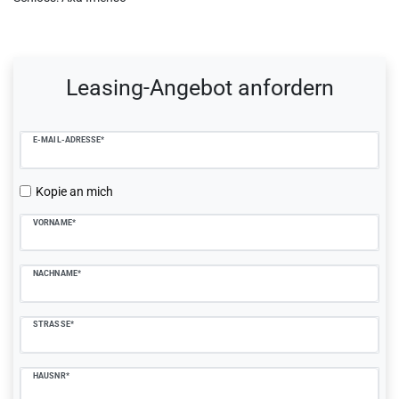
Ceres::Template.mailFormHoneypotLabel
Leasing-Angebot anfordern
E-MAIL-ADRESSE*
Kopie an mich
VORNAME*
NACHNAME*
STRASSE*
HAUSNR*