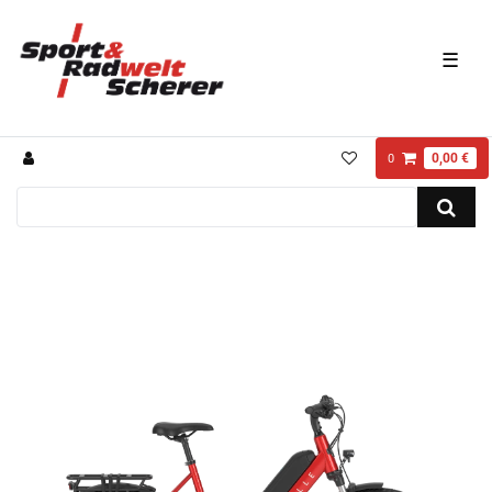
☰
0,00 €
0