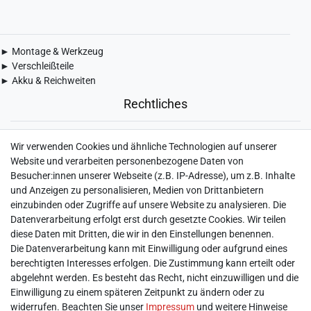
► Montage & Werkzeug
► Verschleißteile
► Akku & Reichweiten
Rechtliches
► Widerrufsbelehrung & Widerrufsformular
Wir verwenden Cookies und ähnliche Technologien auf unserer
► Impressum
Website und verarbeiten personenbezogene Daten von
► Daten­schutz­erklärung
Besucher:innen unserer Webseite (z.B. IP-Adresse), um z.B. Inhalte
► AGB & Kundeninformation
und Anzeigen zu personalisieren, Medien von Drittanbietern
► Barrierefreiheitserklärung
einzubinden oder Zugriffe auf unsere Website zu analysieren. Die
► Batterieentsorgung
Datenverarbeitung erfolgt erst durch gesetzte Cookies. Wir teilen
► Kontakt
diese Daten mit Dritten, die wir in den Einstellungen benennen.
Mein Konto
Die Datenverarbeitung kann mit Einwilligung oder aufgrund eines
berechtigten Interesses erfolgen. Die Zustimmung kann erteilt oder
abgelehnt werden. Es besteht das Recht, nicht einzuwilligen und die
► Registrieren
Einwilligung zu einem späteren Zeitpunkt zu ändern oder zu
► Login
widerrufen. Beachten Sie unser
Impressum
und weitere Hinweise