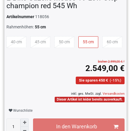
champion red 545 Wh
Artikelnummer
118056
Rahmenhöhen:
55 cm
40 cm
45 cm
50 cm
55 cm
60 cm
bisher 2.999,00 € ¹
2.549,00 €
Sie sparen 450 €
(-15%)
inkl. ges. MwSt. zzgl.
Versandkosten
Dieser Artikel ist leider bereits ausverkauft.
Wunschliste
In den Warenkorb