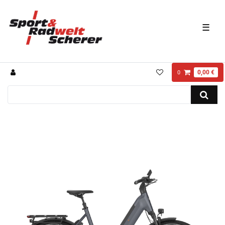
☰
0,00 €
0