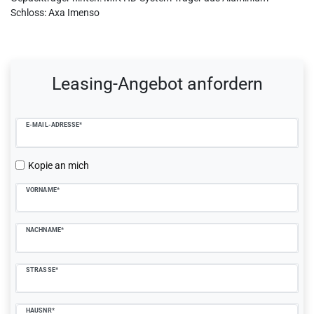
Schloss: Axa Imenso
Ceres::Template.mailFormHoneypotLabel
Leasing-Angebot anfordern
E-MAIL-ADRESSE*
Kopie an mich
VORNAME*
NACHNAME*
STRASSE*
HAUSNR*