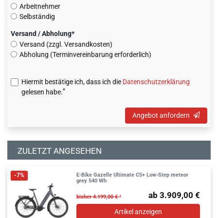
Arbeitnehmer
Selbständig
Versand / Abholung*
Versand (zzgl. Versandkosten)
Abholung (Terminvereinbarung erforderlich)
Hiermit bestätige ich, dass ich die
Daten­schutz­erklärung
*
gelesen habe.
Angebot anfordern
ZULETZT ANGESEHEN
E-Bike Gazelle Ultimate C5+ Low-Step meteor
-7%
grey 540 Wh
ab 3.909,00 €
bisher 4.199,00 € ¹
Artikel anzeigen