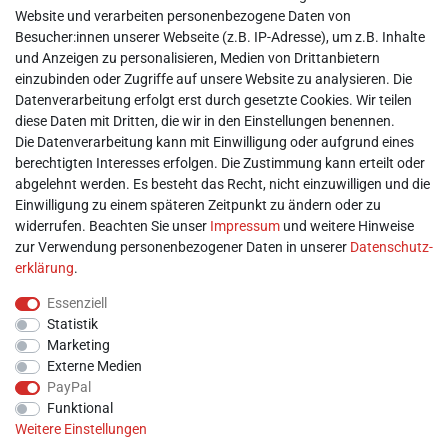
► Impressum
Website und verarbeiten personenbezogene Daten von
► Daten­schutz­erklärung
Besucher:innen unserer Webseite (z.B. IP-Adresse), um z.B. Inhalte
► AGB & Kundeninformation
und Anzeigen zu personalisieren, Medien von Drittanbietern
► Barrierefreiheitserklärung
einzubinden oder Zugriffe auf unsere Website zu analysieren. Die
► Batterieentsorgung
Datenverarbeitung erfolgt erst durch gesetzte Cookies. Wir teilen
► Kontakt
diese Daten mit Dritten, die wir in den Einstellungen benennen.
Mein Konto
Die Datenverarbeitung kann mit Einwilligung oder aufgrund eines
berechtigten Interesses erfolgen. Die Zustimmung kann erteilt oder
abgelehnt werden. Es besteht das Recht, nicht einzuwilligen und die
► Registrieren
Einwilligung zu einem späteren Zeitpunkt zu ändern oder zu
► Login
widerrufen. Beachten Sie unser
Impressum
und weitere Hinweise
► Warenkorb
zur Verwendung personenbezogener Daten in unserer
Daten­schutz­
► Zur Kasse
erklärung
.
Vor Ort
Essenziell
Statistik
Marketing
Externe Medien
PayPal
Funktional
Weitere Einstellungen