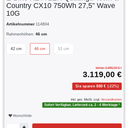
Country CX10 750Wh 27,5" Wave
10G
Artikelnummer
114804
Rahmenhöhen:
46 cm
42 cm
46 cm
51 cm
bisher 3.999,00 € ¹
3.119,00 €
Sie sparen 880 €
(-22%)
inkl. ges. MwSt. zzgl.
Versandkosten
Sofort Verfügbar. Lieferzeit ca. 2 - 4 Werktage ²
Wunschliste