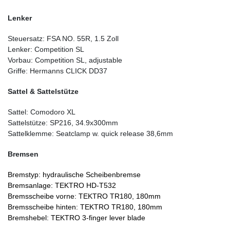
Lenker
Steuersatz:
FSA NO. 55R, 1.5 Zoll
Lenker:
Competition SL
Vorbau:
Competition SL, adjustable
Griffe:
Hermanns CLICK DD37
Sattel & Sattelstütze
Sattel:
Comodoro XL
Sattelstütze:
SP216, 34.9x300mm
Sattelklemme:
Seatclamp w. quick release 38,6mm
Bremsen
Bremstyp:
hydraulische Scheibenbremse
Bremsanla
ge:
TEKTRO HD-T532
Bremsscheibe vo
rne:
TEKTRO TR180, 180mm
Bremsscheibe hinten:
TEKTRO TR180, 180mm
Bremshebel:
TEKTRO 3-finger lever blade