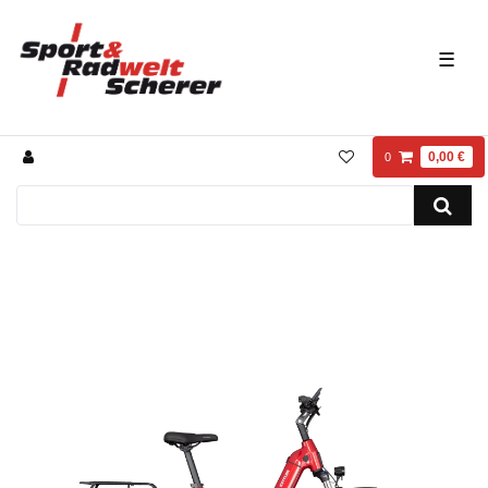
☰
0,00 €
0