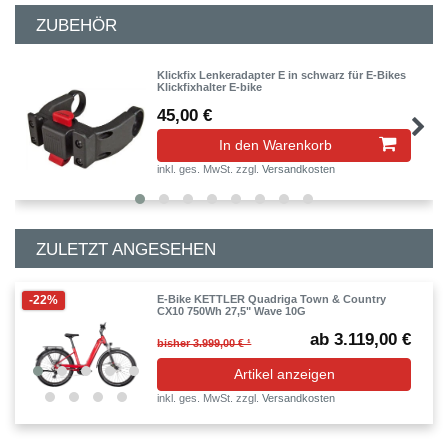
ZUBEHÖR
Klickfix Lenkeradapter E in schwarz für E-Bikes
Klickfixhalter E-bike
45,00 €
In den Warenkorb
inkl. ges. MwSt.
zzgl.
Versandkosten
ZULETZT ANGESEHEN
-22%
E-Bike KETTLER Quadriga Town & Country
CX10 750Wh 27,5" Wave 10G
ab 3.119,00 €
bisher 3.999,00 € ¹
Artikel anzeigen
inkl. ges. MwSt.
zzgl.
Versandkosten