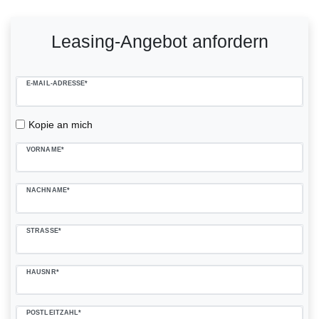
Ceres::Template.mailFormHoneypotLabel
Leasing-Angebot anfordern
E-MAIL-ADRESSE*
Kopie an mich
VORNAME*
NACHNAME*
STRASSE*
HAUSNR*
POSTLEITZAHL*