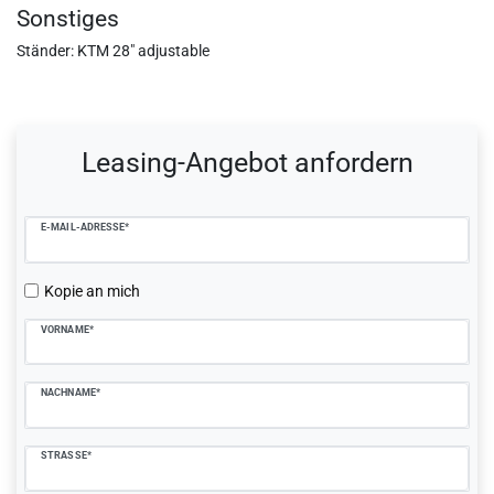
Sonstiges
Ständer: KTM 28" adjustable
Ceres::Template.mailFormHoneypotLabel
Leasing-Angebot anfordern
E-MAIL-ADRESSE*
Kopie an mich
VORNAME*
NACHNAME*
STRASSE*