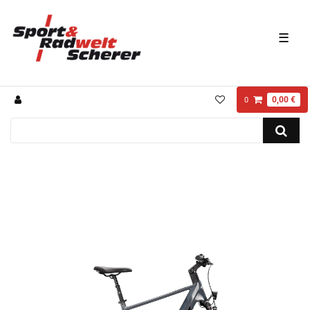
☰
0,00 €
0