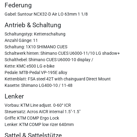
Federung
Gabel: Suntour NCX32-D Air LO 63mm 1 1/8
Antrieb & Schaltung
Schaltungstyp: Kettenschaltung
Anzahl Gänge: 11
Schaltung: 1X10 SHIMANO CUES
Schaltwerk hinten: Shimano CUES U6000-11/10 LG shadow+
Schalthebel: Shimano CUES U6000-10 display /
Kette: KMC e500 LG e-bike
Pedale: MTB-Pedal VP-195E alloy
Kettenblatt: FSA steel 42T with chainguard Direct Mount
Kasette: Shimano LG400-10 / 11-48
Lenker
Vorbau: KTM Line adjust. 0-60° ICR
Steuersatz: Acros AICR internal 1.5"-1.5"
Griffe: KTM COMP Ergo Lock
Lenker: KTM COMP low rizer 640mm
Sattel & Sattelstütze