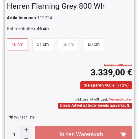
Herren Flaming Grey 800 Wh
Artikelnummer
119724
Rahmenhöhen:
46 cm
46 cm
51 cm
56 cm
60 cm
bisher 3.799,00 € ¹
3.339,00 €
Sie sparen 460 €
(-12%)
inkl. ges. MwSt. zzgl.
Versandkosten
Dieser Artikel ist leider bereits ausverkauft.
Wunschliste
In den Warenkorb