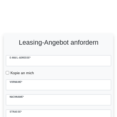
Ceres::Template.mailFormHoneypotLabel
Leasing-Angebot anfordern
E-MAIL-ADRESSE*
Kopie an mich
VORNAME*
NACHNAME*
STRASSE*