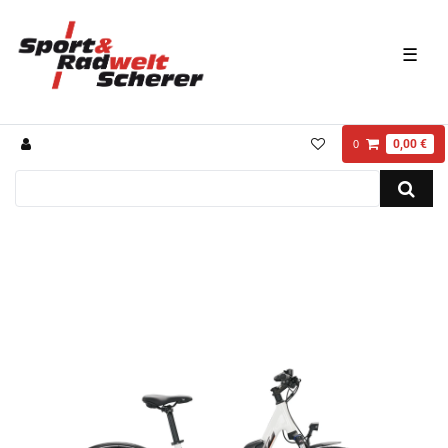
☰
0,00 €
0