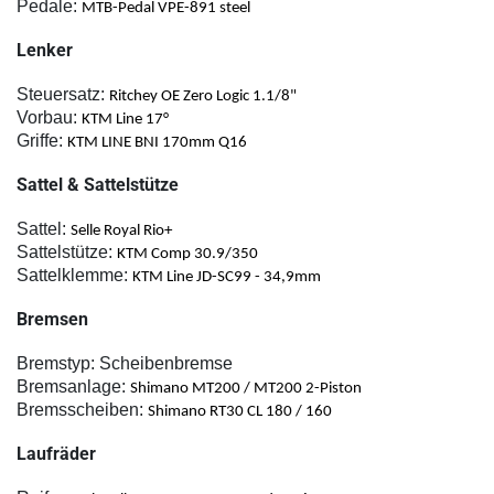
Pedale:
MTB-Pedal VPE-891 steel
Lenker
Steuersat
z:
Ritchey OE Zero Logic 1.1/8"
Vorbau:
KTM Line 17
°
Gr
iffe:
KTM LINE BNI 170mm Q16
Sattel & Sattelstütze
Sattel:
Selle Royal Rio+
Sattelstü
tze:
KTM Comp 30.9/350
Sattelklemme:
KTM Line JD-SC99 - 34,9mm
Bremsen
Bremstyp:
Scheibenbremse
Bremsanlage:
Shimano MT200 / MT200 2-Piston
Bremsscheibe
n:
Shimano RT30 CL 180 / 160
Laufräder