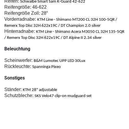
Reifen:
Schwalbe Smart Sam K-Guard 42-622
Reifengröß
e: 46-622
Reifengröße Zoll:
28“
Vorderradnabe:
KTM Line - Shimano MT200 CL 32H 100-5QR /
Remerx Top Disc 32H 622x19C / DT Champion 2.0 silver
Hinterradn
abe:
KTM Line - Shimano Acera M3050 CL 32H 135-5QR
/ Remerx Top Disc 32H 622x19C / DT Alpine II 2.34 silver
Beleuchtung
Scheinwer
fer:
B&M Lumotec UPP LED 30Lux
Rückleuch
te:
Spanninga Pixeo
Sonstiges
Ständ
er:
KTM 28" adjustable
Schutzblec
he:
SKS Velo47 clip-on mudguard set