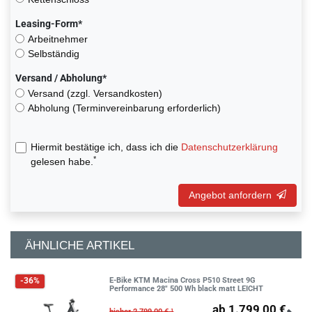
Leasing-Form*
Arbeitnehmer
Selbständig
Versand / Abholung*
Versand (zzgl. Versandkosten)
Abholung (Terminvereinbarung erforderlich)
Hiermit bestätige ich, dass ich die
Daten­schutz­erklärung
*
gelesen habe.
Angebot anfordern
ÄHNLICHE ARTIKEL
E-Bike KTM Macina Cross P510 Street 9G
-36%
Performance 28" 500 Wh black matt LEICHT
ab 1.799,00 €
bisher 2.799,00 € ¹