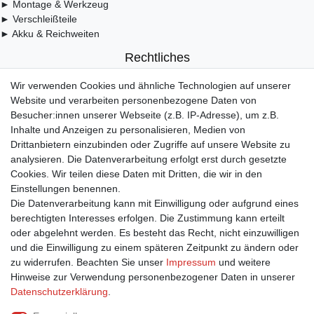
► Montage & Werkzeug
► Verschleißteile
► Akku & Reichweiten
Rechtliches
Wir verwenden Cookies und ähnliche Technologien auf unserer
► Widerrufsbelehrung & Widerrufsformular
Website und verarbeiten personenbezogene Daten von
► Impressum
Besucher:innen unserer Webseite (z.B. IP-Adresse), um z.B.
► Daten­schutz­erklärung
Inhalte und Anzeigen zu personalisieren, Medien von
► AGB & Kundeninformation
Drittanbietern einzubinden oder Zugriffe auf unsere Website zu
► Barrierefreiheitserklärung
analysieren. Die Datenverarbeitung erfolgt erst durch gesetzte
► Batterieentsorgung
Cookies. Wir teilen diese Daten mit Dritten, die wir in den
► Kontakt
Einstellungen benennen.
Mein Konto
Die Datenverarbeitung kann mit Einwilligung oder aufgrund eines
berechtigten Interesses erfolgen. Die Zustimmung kann erteilt
oder abgelehnt werden. Es besteht das Recht, nicht einzuwilligen
► Registrieren
und die Einwilligung zu einem späteren Zeitpunkt zu ändern oder
► Login
zu widerrufen. Beachten Sie unser
Impressum
und weitere
► Warenkorb
Hinweise zur Verwendung personenbezogener Daten in unserer
► Zur Kasse
Daten­schutz­erklärung
.
Vor Ort