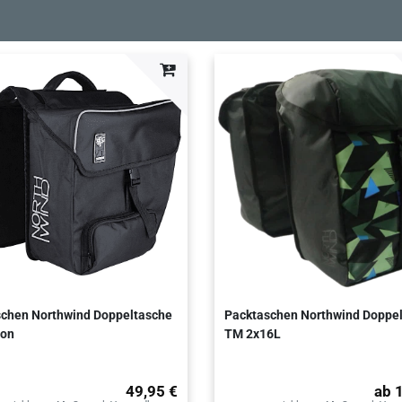
schen Northwind Doppeltasche
Packtaschen Northwind Doppe
ion
TM 2x16L
49,95 €
ab 