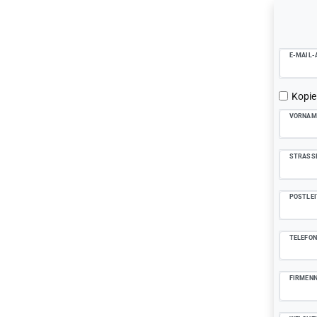
Ceres::Tem
E-MAIL-
Kopie
VORNAM
STRASS
POSTLEI
TELEFO
FIRMEN