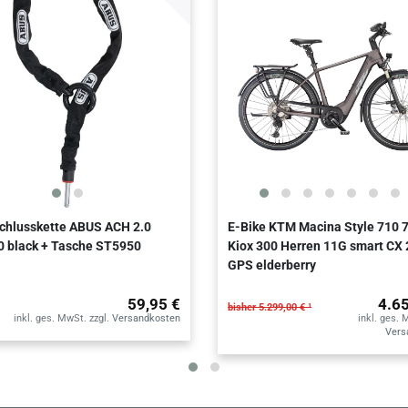
chlusskette ABUS ACH 2.0
E-Bike KTM Macina Style 710
 black + Tasche ST5950
Kiox 300 Herren 11G smart CX 
GPS elderberry
59,95 €
4.6
bisher 5.299,00 € ¹
inkl. ges. MwSt.
zzgl.
Versandkosten
inkl. ges. 
Vers