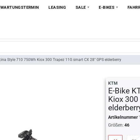
 WARTUNGSTERMIN
LEASING
SALE
E-BIKES
FAHR
ina Style 710 750Wh Kiox 300 Trapez 11G smart CX 28" GPS elderberry
KTM
E-Bike K
Kiox 300
elderberr
Artikelnummer
Größen:
46