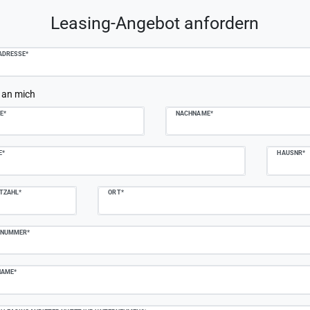
plate.mailFormHoneypotLabel
Leasing-Angebot anfordern
ADRESSE*
 an mich
E*
NACHNAME*
E*
HAUSNR*
TZAHL*
ORT*
NNUMMER*
NAME*