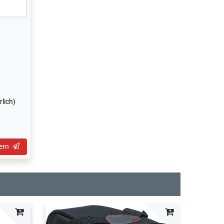
lich)
ern