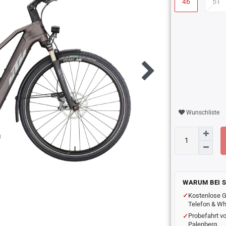
46
51
Wunschliste
WARUM BEI 
Kostenlose G
Telefon & W
Probefahrt vo
Palenberg