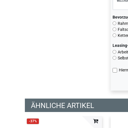
WELCHEN
Bevorzu
Rahme
Falts
Kette
Leasing
Arbei
Selbs
Hierm
ÄHNLICHE ARTIKEL
-37%