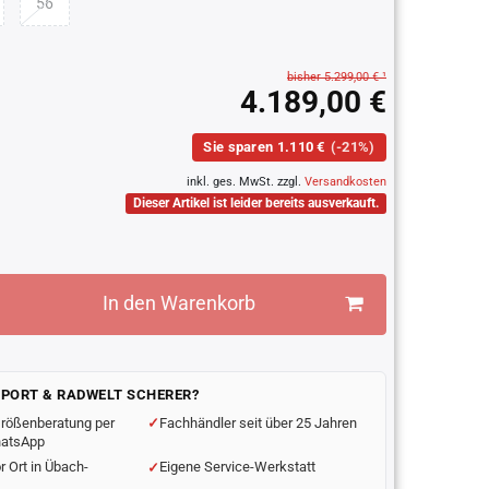
56
bisher 5.299,00 € ¹
4.189,00 €
Sie sparen 1.110 €
(-21%)
inkl. ges. MwSt. zzgl.
Versandkosten
Dieser Artikel ist leider bereits ausverkauft.
In den Warenkorb
SPORT & RADWELT SCHERER?
rößenberatung per
Fachhändler seit über 25 Jahren
hatsApp
r Ort in Übach-
Eigene Service-Werkstatt