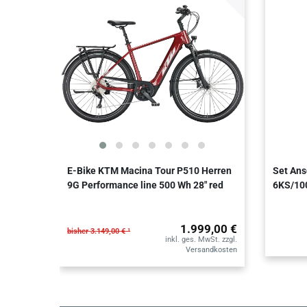
E-Bike KTM Macina Tour P510 Herren
Set Ans
9G Performance line 500 Wh 28" red
6KS/100
1.999,00 €
bisher 3.149,00 € ¹
inkl. ges. MwSt.
zzgl.
Versandkosten