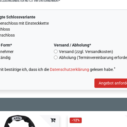
 LEASINGANBIETER NUTZT IHR UNTERNEHMEN?*
gte Schlossvariante
nschloss mit Einsteckkette
chloss
nschloss
-Form*
Versand / Abholung*
tnehmer
Versand (zzgl. Versandkosten)
tändig
Abholung (Terminvereinbarung erforder
*
it bestätige ich, dass ich die
Daten­schutz­erklärung
gelesen habe.
Angebot anford
-12%