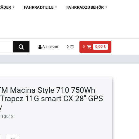
RÄDER
FAHRRADTEILE
FAHRRADZUBEHÖR
0,00 €
Anmelden
0
0
TM Macina Style 710 750Wh
 Trapez 11G smart CX 28" GPS
y
113612