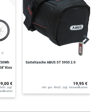
 750Wh
Satteltasche ABUS ST 5950 2.0
Set An
28" Kiox
6KS/13
59,00 €
19,95 €
MwSt.
zzgl.
inkl. ges. MwSt.
zzgl.
Versandkosten
andkosten