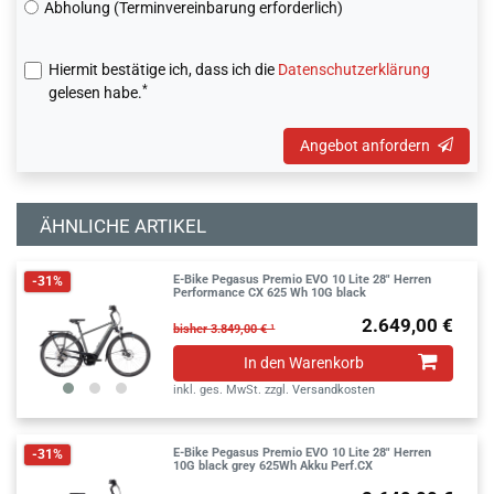
Abholung (Terminvereinbarung erforderlich)
Hiermit bestätige ich, dass ich die
Daten­schutz­erklärung
*
gelesen habe.
Angebot anfordern
ÄHNLICHE ARTIKEL
E-Bike Pegasus Premio EVO 10 Lite 28" Herren
-31%
Performance CX 625 Wh 10G black
2.649,00 €
bisher 3.849,00 € ¹
In den Warenkorb
inkl. ges. MwSt.
zzgl.
Versandkosten
E-Bike Pegasus Premio EVO 10 Lite 28" Herren
-31%
10G black grey 625Wh Akku Perf.CX