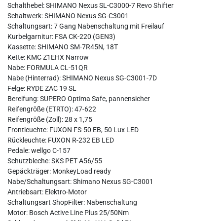
Schalthebel: SHIMANO Nexus SL-C3000-7 Revo Shifter
Schaltwerk: SHIMANO Nexus SG-C3001
Schaltungsart: 7 Gang Nabenschaltung mit Freilauf
Kurbelgarnitur: FSA CK-220 (GEN3)
Kassette: SHIMANO SM-7R45N, 18T
Kette: KMC Z1EHX Narrow
Nabe: FORMULA CL-51QR
Nabe (Hinterrad): SHIMANO Nexus SG-C3001-7D
Felge: RYDE ZAC 19 SL
Bereifung: SUPERO Optima Safe, pannensicher
Reifengröße (ETRTO): 47-622
Reifengröße (Zoll): 28 x 1,75
Frontleuchte: FUXON FS-50 EB, 50 Lux LED
Rückleuchte: FUXON R-232 EB LED
Pedale: wellgo C-157
Schutzbleche: SKS PET A56/55
Gepäckträger: MonkeyLoad ready
Nabe/Schaltungsart: Shimano Nexus SG-C3001
Antriebsart: Elektro-Motor
Schaltungsart ShopFilter: Nabenschaltung
Motor: Bosch Active Line Plus 25/50Nm