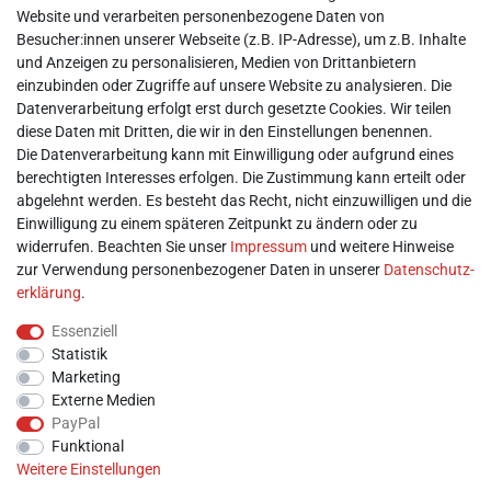
► Impressum
Website und verarbeiten personenbezogene Daten von
► Daten­schutz­erklärung
Besucher:innen unserer Webseite (z.B. IP-Adresse), um z.B. Inhalte
► AGB & Kundeninformation
und Anzeigen zu personalisieren, Medien von Drittanbietern
► Barrierefreiheitserklärung
einzubinden oder Zugriffe auf unsere Website zu analysieren. Die
► Batterieentsorgung
Datenverarbeitung erfolgt erst durch gesetzte Cookies. Wir teilen
► Kontakt
diese Daten mit Dritten, die wir in den Einstellungen benennen.
Mein Konto
Die Datenverarbeitung kann mit Einwilligung oder aufgrund eines
berechtigten Interesses erfolgen. Die Zustimmung kann erteilt oder
abgelehnt werden. Es besteht das Recht, nicht einzuwilligen und die
► Registrieren
Einwilligung zu einem späteren Zeitpunkt zu ändern oder zu
► Login
widerrufen. Beachten Sie unser
Impressum
und weitere Hinweise
► Warenkorb
zur Verwendung personenbezogener Daten in unserer
Daten­schutz­
► Zur Kasse
erklärung
.
Vor Ort
Essenziell
Statistik
Marketing
Externe Medien
PayPal
Funktional
Weitere Einstellungen