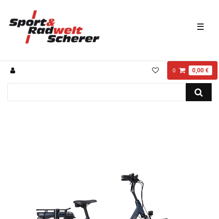
☰
0,00 €
0