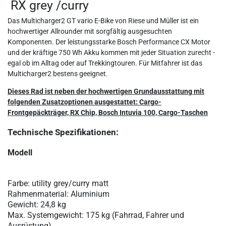
RX grey /curry
Das Multicharger2 GT vario E-Bike von Riese und Müller ist ein
hochwertiger Allrounder mit sorgfältig ausgesuchten
Komponenten. Der leistungsstarke Bosch Performance CX Motor
und der kräftige 750 Wh Akku kommen mit jeder Situation zurecht -
egal ob im Alltag oder auf Trekkingtouren. Für Mitfahrer ist das
Multicharger2 bestens geeignet.
Dieses Rad ist neben der hochwertigen Grundausstattung mit
folgenden Zusatzoptionen ausgestattet: Cargo-
Frontgepäckträger, RX Chip, Bosch Intuvia 100, Cargo-Taschen
Technische Spezifikationen:
Modell
Farbe: utility grey/curry matt
Rahmenmaterial:
Aluminium
Gewicht:
24,8 kg
Max. Systemgewicht:
175 kg
(Fahrrad, Fahrer und
Ausrüstung)