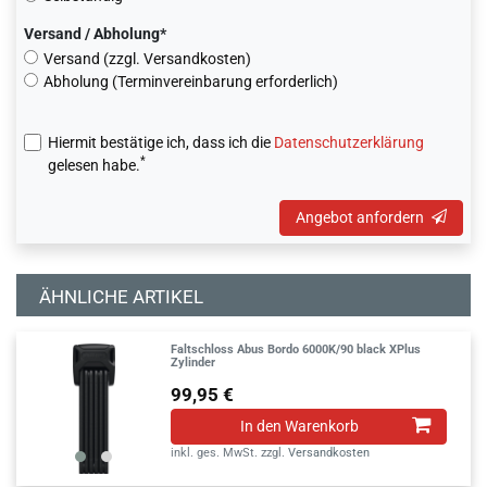
Versand / Abholung*
Versand (zzgl. Versandkosten)
Abholung (Terminvereinbarung erforderlich)
Hiermit bestätige ich, dass ich die
Daten­schutz­erklärung
*
gelesen habe.
Angebot anfordern
ÄHNLICHE ARTIKEL
Faltschloss Abus Bordo 6000K/90 black XPlus
Zylinder
99,95 €
In den Warenkorb
inkl. ges. MwSt.
zzgl.
Versandkosten