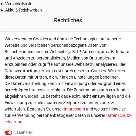
► Verschleißteile
► Akku & Reichweiten
Rechtliches
► Widerrufsbelehrung & Widerrufsformular
Wir verwenden Cookies und ähnliche Technologien auf unserer
► Impressum
Website und verarbeiten personenbezogene Daten von
► Daten­schutz­erklärung
Besucher:innen unserer Webseite (z.B. IP-Adresse), um z.B. Inhalte
► AGB & Kundeninformation
und Anzeigen zu personalisieren, Medien von Drittanbietern
► Barrierefreiheitserklärung
einzubinden oder Zugriffe auf unsere Website zu analysieren. Die
► Batterieentsorgung
Datenverarbeitung erfolgt erst durch gesetzte Cookies. Wir teilen
► Kontakt
diese Daten mit Dritten, die wir in den Einstellungen benennen.
Mein Konto
Die Datenverarbeitung kann mit Einwilligung oder aufgrund eines
berechtigten Interesses erfolgen. Die Zustimmung kann erteilt oder
abgelehnt werden. Es besteht das Recht, nicht einzuwilligen und die
► Registrieren
Einwilligung zu einem späteren Zeitpunkt zu ändern oder zu
► Login
widerrufen. Beachten Sie unser
Impressum
und weitere Hinweise
► Warenkorb
zur Verwendung personenbezogener Daten in unserer
Daten­schutz­
► Zur Kasse
erklärung
.
Vor Ort
Essenziell