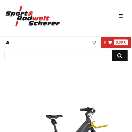
☰
0,00 €
0