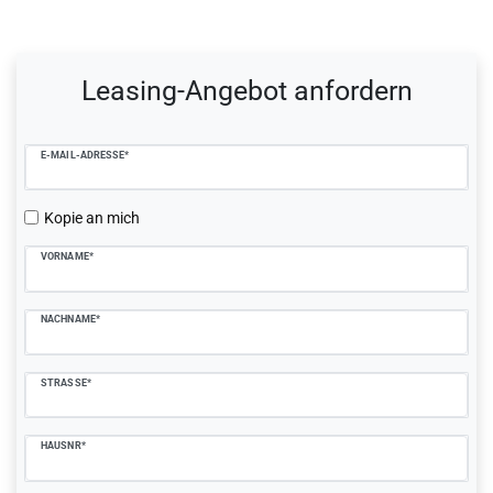
Ceres::Template.mailFormHoneypotLabel
Leasing-Angebot anfordern
E-MAIL-ADRESSE*
Kopie an mich
VORNAME*
NACHNAME*
STRASSE*
HAUSNR*