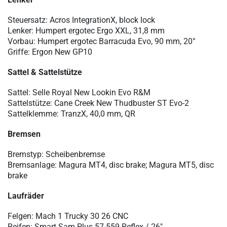
Steuersatz: Acros IntegrationX, block lock
Lenker: Humpert ergotec Ergo XXL, 31,8 mm
Vorbau: Humpert ergotec Barracuda Evo, 90 mm, 20°
Griffe: Ergon New GP10
Sattel & Sattelstütze
Sattel: Selle Royal New Lookin Evo R&M
Sattelstütze: Cane Creek New Thudbuster ST Evo-2
Sattelklemme: TranzX, 40,0 mm, QR
Bremsen
Bremstyp:
Scheibenbremse
Bremsanlage: Magura MT4, disc brake; Magura MT5, disc
brake
Laufräder
Felgen: Mach 1 Trucky 30 26 CNC
Reifen: Smart Sam Plus 57-559 Reflex / 26"