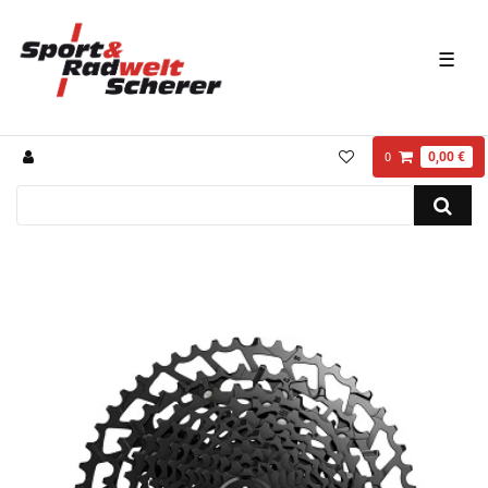
☰
0,00 €
0