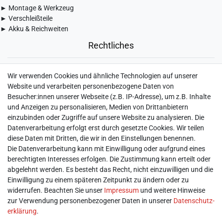
► Montage & Werkzeug
► Verschleißteile
► Akku & Reichweiten
Rechtliches
► Widerrufsbelehrung & Widerrufsformular
Wir verwenden Cookies und ähnliche Technologien auf unserer
► Impressum
Website und verarbeiten personenbezogene Daten von
► Daten­schutz­erklärung
Besucher:innen unserer Webseite (z.B. IP-Adresse), um z.B. Inhalte
► AGB & Kundeninformation
und Anzeigen zu personalisieren, Medien von Drittanbietern
► Barrierefreiheitserklärung
einzubinden oder Zugriffe auf unsere Website zu analysieren. Die
► Batterieentsorgung
Datenverarbeitung erfolgt erst durch gesetzte Cookies. Wir teilen
► Kontakt
diese Daten mit Dritten, die wir in den Einstellungen benennen.
Mein Konto
Die Datenverarbeitung kann mit Einwilligung oder aufgrund eines
berechtigten Interesses erfolgen. Die Zustimmung kann erteilt oder
abgelehnt werden. Es besteht das Recht, nicht einzuwilligen und die
► Registrieren
Einwilligung zu einem späteren Zeitpunkt zu ändern oder zu
► Login
widerrufen. Beachten Sie unser
Impressum
und weitere Hinweise
► Warenkorb
zur Verwendung personenbezogener Daten in unserer
Daten­schutz­
► Zur Kasse
erklärung
.
Vor Ort