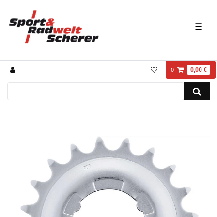
☰
0,00 €
0