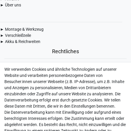
► Über uns
► Montage & Werkzeug
► Verschleißteile
► Akku & Reichweiten
Rechtliches
► Widerrufsbelehrung & Widerrufsformular
Wir verwenden Cookies und ähnliche Technologien auf unserer
► Impressum
Website und verarbeiten personenbezogene Daten von
► Daten­schutz­erklärung
Besucher:innen unserer Webseite (z.B. IP-Adresse), um z.B. Inhalte
► AGB & Kundeninformation
und Anzeigen zu personalisieren, Medien von Drittanbietern
► Barrierefreiheitserklärung
einzubinden oder Zugriffe auf unsere Website zu analysieren. Die
► Batterieentsorgung
Datenverarbeitung erfolgt erst durch gesetzte Cookies. Wir teilen
► Kontakt
diese Daten mit Dritten, die wir in den Einstellungen benennen.
Mein Konto
Die Datenverarbeitung kann mit Einwilligung oder aufgrund eines
berechtigten Interesses erfolgen. Die Zustimmung kann erteilt oder
abgelehnt werden. Es besteht das Recht, nicht einzuwilligen und die
► Registrieren
Einwilligung zu einem späteren Zeitpunkt zu ändern oder zu