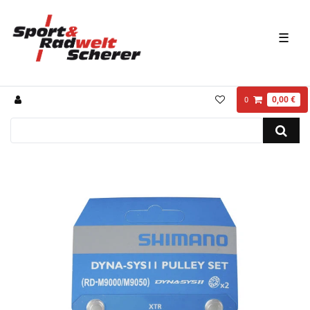
☰
0,00 €
0