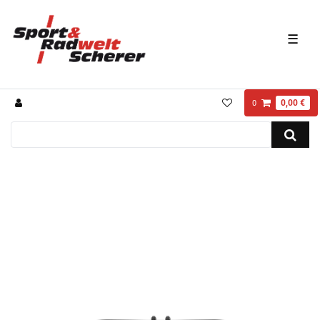
☰
0,00 €
0