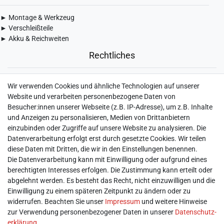
► Montage & Werkzeug
► Verschleißteile
► Akku & Reichweiten
Rechtliches
► Widerrufsbelehrung & Widerrufsformular
Wir verwenden Cookies und ähnliche Technologien auf unserer
► Impressum
Website und verarbeiten personenbezogene Daten von
► Daten­schutz­erklärung
Besucher:innen unserer Webseite (z.B. IP-Adresse), um z.B. Inhalte
► AGB & Kundeninformation
und Anzeigen zu personalisieren, Medien von Drittanbietern
► Barrierefreiheitserklärung
einzubinden oder Zugriffe auf unsere Website zu analysieren. Die
► Batterieentsorgung
Datenverarbeitung erfolgt erst durch gesetzte Cookies. Wir teilen
► Kontakt
diese Daten mit Dritten, die wir in den Einstellungen benennen.
Mein Konto
Die Datenverarbeitung kann mit Einwilligung oder aufgrund eines
berechtigten Interesses erfolgen. Die Zustimmung kann erteilt oder
abgelehnt werden. Es besteht das Recht, nicht einzuwilligen und die
► Registrieren
Einwilligung zu einem späteren Zeitpunkt zu ändern oder zu
► Login
widerrufen. Beachten Sie unser
Impressum
und weitere Hinweise
► Warenkorb
zur Verwendung personenbezogener Daten in unserer
Daten­schutz­
► Zur Kasse
erklärung
.