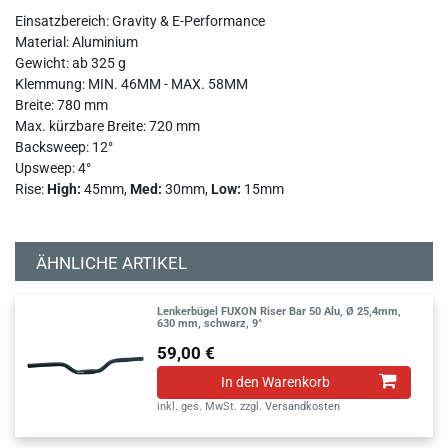
Einsatzbereich: Gravity & E-Performance
Material: Aluminium
Gewicht: ab 325 g
Klemmung: MIN. 46MM - MAX. 58MM
Breite: 780 mm
Max. kürzbare Breite: 720 mm
Backsweep: 12°
Upsweep: 4°
Rise:
High:
45mm,
Med:
30mm,
Low:
15mm
ÄHNLICHE ARTIKEL
Lenkerbügel FUXON Riser Bar 50 Alu, Ø 25,4mm,
630 mm, schwarz, 9°
59,00 €
In den Warenkorb
inkl. ges. MwSt.
zzgl.
Versandkosten