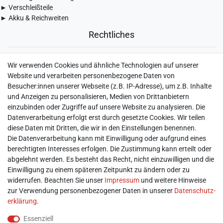
► Verschleißteile
► Akku & Reichweiten
Rechtliches
► Widerrufsbelehrung & Widerrufsformular
Wir verwenden Cookies und ähnliche Technologien auf unserer
► Impressum
Website und verarbeiten personenbezogene Daten von
► Daten­schutz­erklärung
Besucher:innen unserer Webseite (z.B. IP-Adresse), um z.B. Inhalte
► AGB & Kundeninformation
und Anzeigen zu personalisieren, Medien von Drittanbietern
► Barrierefreiheitserklärung
einzubinden oder Zugriffe auf unsere Website zu analysieren. Die
► Batterieentsorgung
Datenverarbeitung erfolgt erst durch gesetzte Cookies. Wir teilen
► Kontakt
diese Daten mit Dritten, die wir in den Einstellungen benennen.
Mein Konto
Die Datenverarbeitung kann mit Einwilligung oder aufgrund eines
berechtigten Interesses erfolgen. Die Zustimmung kann erteilt oder
abgelehnt werden. Es besteht das Recht, nicht einzuwilligen und die
► Registrieren
Einwilligung zu einem späteren Zeitpunkt zu ändern oder zu
► Login
widerrufen. Beachten Sie unser
Impressum
und weitere Hinweise
► Warenkorb
zur Verwendung personenbezogener Daten in unserer
Daten­schutz­
► Zur Kasse
erklärung
.
Vor Ort
Essenziell