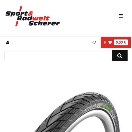
☰
0,00 €
0