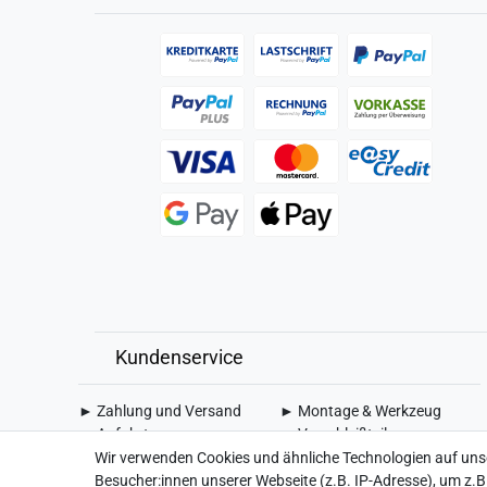
Kundenservice
► Zahlung und Versand
► Montage & Werkzeug
► Anfahrt
► Verschleißteile
► Über uns
► Akku & Reichweiten
Wir verwenden Cookies und ähnliche Technologien auf un
Besucher:innen unserer Webseite (z.B. IP-Adresse), um z.B