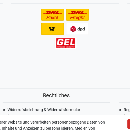
Rechtliches
► Widerrufsbelehrung & Widerrufsformular
► Regi
► Impressum
► Log
► Daten­schutz­erklärung
► War
serer Website und verarbeiten personenbezogene Daten von
► AGB & Kundeninformation
► Zur
. Inhalte und Anzeigen zu personalisieren, Medien von