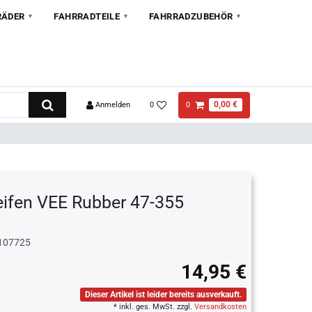
RÄDER
FAHRRADTEILE
FAHRRADZUBEHÖR
0,00 €
Anmelden
0
0
eifen VEE Rubber 47-355
107725
14,95 €
Dieser Artikel ist leider bereits ausverkauft.
* inkl. ges. MwSt. zzgl.
Versandkosten