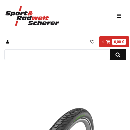
☰
0,00 €
0