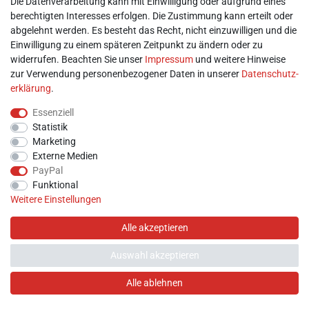
Mein Konto
Die Datenverarbeitung kann mit Einwilligung oder aufgrund eines
berechtigten Interesses erfolgen. Die Zustimmung kann erteilt oder
abgelehnt werden. Es besteht das Recht, nicht einzuwilligen und die
► Registrieren
Einwilligung zu einem späteren Zeitpunkt zu ändern oder zu
► Login
widerrufen. Beachten Sie unser
Impressum
und weitere Hinweise
► Warenkorb
zur Verwendung personenbezogener Daten in unserer
Daten­schutz­
► Zur Kasse
erklärung
.
Vor Ort
Essenziell
Statistik
Marketing
Externe Medien
PayPal
Funktional
Weitere Einstellungen
Alle akzeptieren
Auswahl akzeptieren
Hilfe
Alle ablehnen