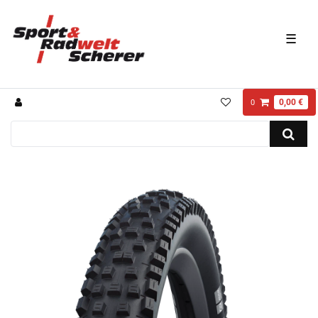
☰
0,00 €
0