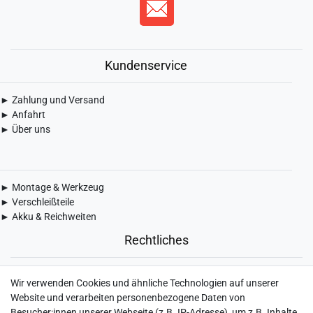
Kundenservice
► Zahlung und Versand
► Anfahrt
► Über uns
► Montage & Werkzeug
► Verschleißteile
► Akku & Reichweiten
Rechtliches
► Widerrufsbelehrung & Widerrufsformular
Wir verwenden Cookies und ähnliche Technologien auf unserer
► Impressum
Website und verarbeiten personenbezogene Daten von
► Daten­schutz­erklärung
Besucher:innen unserer Webseite (z.B. IP-Adresse), um z.B. Inhalte