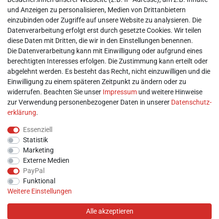
► AGB & Kundeninformation
und Anzeigen zu personalisieren, Medien von Drittanbietern
► Barrierefreiheitserklärung
einzubinden oder Zugriffe auf unsere Website zu analysieren. Die
► Batterieentsorgung
Datenverarbeitung erfolgt erst durch gesetzte Cookies. Wir teilen
► Kontakt
diese Daten mit Dritten, die wir in den Einstellungen benennen.
Mein Konto
Die Datenverarbeitung kann mit Einwilligung oder aufgrund eines
berechtigten Interesses erfolgen. Die Zustimmung kann erteilt oder
abgelehnt werden. Es besteht das Recht, nicht einzuwilligen und die
► Registrieren
Einwilligung zu einem späteren Zeitpunkt zu ändern oder zu
► Login
widerrufen. Beachten Sie unser
Impressum
und weitere Hinweise
► Warenkorb
zur Verwendung personenbezogener Daten in unserer
Daten­schutz­
► Zur Kasse
erklärung
.
Vor Ort
Essenziell
Statistik
Marketing
Externe Medien
PayPal
Funktional
Weitere Einstellungen
Alle akzeptieren