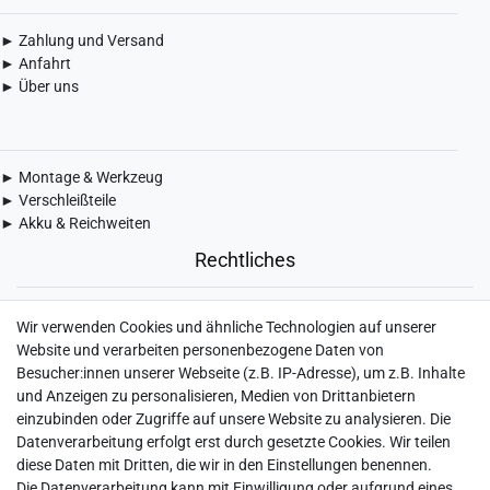
► Zahlung und Versand
► Anfahrt
► Über uns
► Montage & Werkzeug
► Verschleißteile
► Akku & Reichweiten
Rechtliches
► Widerrufsbelehrung & Widerrufsformular
Wir verwenden Cookies und ähnliche Technologien auf unserer
► Impressum
Website und verarbeiten personenbezogene Daten von
► Daten­schutz­erklärung
Besucher:innen unserer Webseite (z.B. IP-Adresse), um z.B. Inhalte
► AGB & Kundeninformation
und Anzeigen zu personalisieren, Medien von Drittanbietern
► Barrierefreiheitserklärung
einzubinden oder Zugriffe auf unsere Website zu analysieren. Die
► Batterieentsorgung
Datenverarbeitung erfolgt erst durch gesetzte Cookies. Wir teilen
► Kontakt
diese Daten mit Dritten, die wir in den Einstellungen benennen.
Mein Konto
Die Datenverarbeitung kann mit Einwilligung oder aufgrund eines