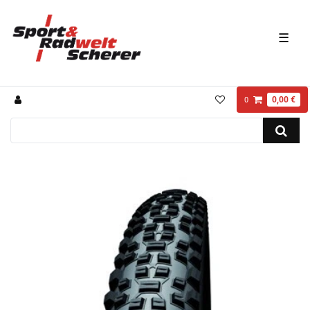
☰
0,00 €
0