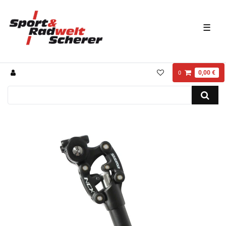
☰
0,00 €
0