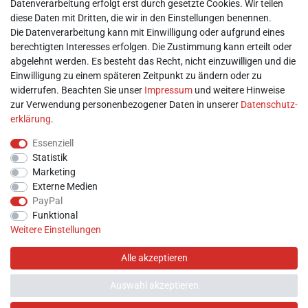
Datenverarbeitung erfolgt erst durch gesetzte Cookies. Wir teilen
► Kontakt
diese Daten mit Dritten, die wir in den Einstellungen benennen.
Mein Konto
Die Datenverarbeitung kann mit Einwilligung oder aufgrund eines
berechtigten Interesses erfolgen. Die Zustimmung kann erteilt oder
abgelehnt werden. Es besteht das Recht, nicht einzuwilligen und die
► Registrieren
Einwilligung zu einem späteren Zeitpunkt zu ändern oder zu
► Login
widerrufen. Beachten Sie unser
Impressum
und weitere Hinweise
► Warenkorb
zur Verwendung personenbezogener Daten in unserer
Daten­schutz­
► Zur Kasse
erklärung
.
Vor Ort
Essenziell
Statistik
Marketing
Externe Medien
PayPal
Funktional
Weitere Einstellungen
Alle akzeptieren
Auswahl akzeptieren