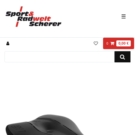
☰
0,00 €
0