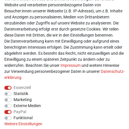
► Impressum
Website und verarbeiten personenbezogene Daten von
► Daten­schutz­erklärung
Besucher:innen unserer Webseite (z.B. IP-Adresse), um z.B. Inhalte
► AGB & Kundeninformation
und Anzeigen zu personalisieren, Medien von Drittanbietern
► Barrierefreiheitserklärung
einzubinden oder Zugriffe auf unsere Website zu analysieren. Die
► Batterieentsorgung
Datenverarbeitung erfolgt erst durch gesetzte Cookies. Wir teilen
► Kontakt
diese Daten mit Dritten, die wir in den Einstellungen benennen.
Mein Konto
Die Datenverarbeitung kann mit Einwilligung oder aufgrund eines
berechtigten Interesses erfolgen. Die Zustimmung kann erteilt oder
abgelehnt werden. Es besteht das Recht, nicht einzuwilligen und die
► Registrieren
Einwilligung zu einem späteren Zeitpunkt zu ändern oder zu
► Login
widerrufen. Beachten Sie unser
Impressum
und weitere Hinweise
► Warenkorb
zur Verwendung personenbezogener Daten in unserer
Daten­schutz­
► Zur Kasse
erklärung
.
Vor Ort
Essenziell
Statistik
Marketing
Externe Medien
PayPal
Funktional
Weitere Einstellungen