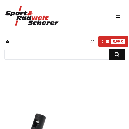
☰
0,00 €
0