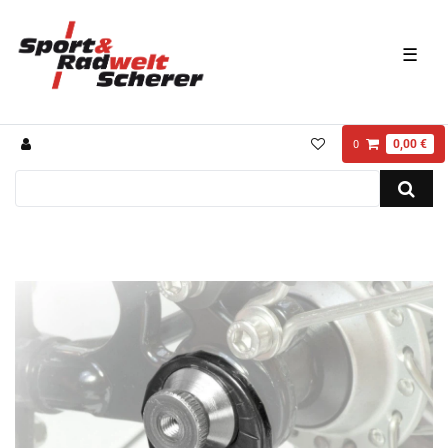
☰
0,00 €
0