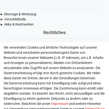
► Montage & Werkzeug
► Verschleißteile
► Akku & Reichweiten
Rechtliches
► Widerrufsbelehrung & Widerrufsformular
Wir verwenden Cookies und ähnliche Technologien auf unserer
► Impressum
Website und verarbeiten personenbezogene Daten von
► Daten­schutz­erklärung
Besucher:innen unserer Webseite (z.B. IP-Adresse), um z.B. Inhalte
► AGB & Kundeninformation
und Anzeigen zu personalisieren, Medien von Drittanbietern
► Barrierefreiheitserklärung
einzubinden oder Zugriffe auf unsere Website zu analysieren. Die
► Batterieentsorgung
Datenverarbeitung erfolgt erst durch gesetzte Cookies. Wir teilen
► Kontakt
diese Daten mit Dritten, die wir in den Einstellungen benennen.
Mein Konto
Die Datenverarbeitung kann mit Einwilligung oder aufgrund eines
berechtigten Interesses erfolgen. Die Zustimmung kann erteilt oder
abgelehnt werden. Es besteht das Recht, nicht einzuwilligen und die
► Registrieren
Einwilligung zu einem späteren Zeitpunkt zu ändern oder zu
► Login
widerrufen. Beachten Sie unser
Impressum
und weitere Hinweise
► Warenkorb
zur Verwendung personenbezogener Daten in unserer
Daten­schutz­