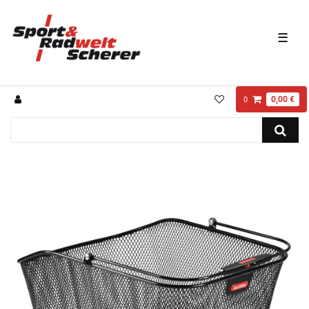
☰
0,00 €
0