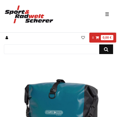
☰
0,00 €
0