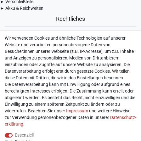
► Verschleißteile
► Akku & Reichweiten
Rechtliches
► Widerrufsbelehrung & Widerrufsformular
Wir verwenden Cookies und ähnliche Technologien auf unserer
► Impressum
Website und verarbeiten personenbezogene Daten von
► Daten­schutz­erklärung
Besucher:innen unserer Webseite (z.B. IP-Adresse), um z.B. Inhalte
► AGB & Kundeninformation
und Anzeigen zu personalisieren, Medien von Drittanbietern
► Barrierefreiheitserklärung
einzubinden oder Zugriffe auf unsere Website zu analysieren. Die
► Batterieentsorgung
Datenverarbeitung erfolgt erst durch gesetzte Cookies. Wir teilen
► Kontakt
diese Daten mit Dritten, die wir in den Einstellungen benennen.
Mein Konto
Die Datenverarbeitung kann mit Einwilligung oder aufgrund eines
berechtigten Interesses erfolgen. Die Zustimmung kann erteilt oder
abgelehnt werden. Es besteht das Recht, nicht einzuwilligen und die
► Registrieren
Einwilligung zu einem späteren Zeitpunkt zu ändern oder zu
► Login
widerrufen. Beachten Sie unser
Impressum
und weitere Hinweise
► Warenkorb
zur Verwendung personenbezogener Daten in unserer
Daten­schutz­
► Zur Kasse
erklärung
.
Vor Ort
Essenziell