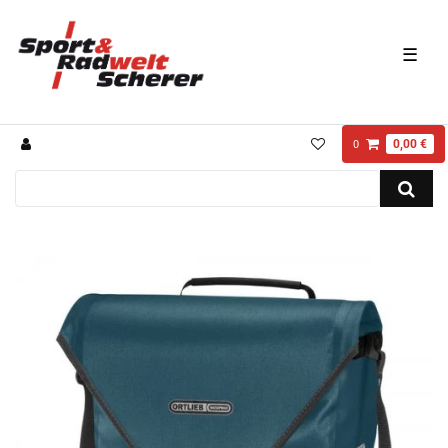
☰
0,00 €
0