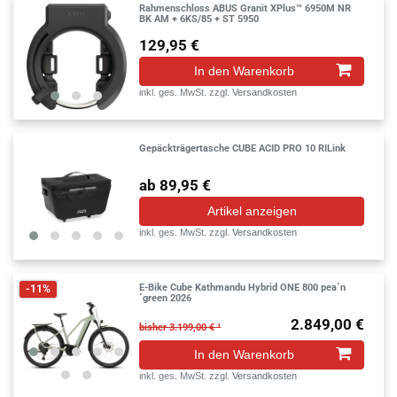
Rahmenschloss ABUS Granit XPlus™ 6950M NR
BK AM + 6KS/85 + ST 5950
129,95 €
In den Warenkorb
inkl. ges. MwSt.
zzgl.
Versandkosten
Gepäckträgertasche CUBE ACID PRO 10 RILink
ab 89,95 €
Artikel anzeigen
inkl. ges. MwSt.
zzgl.
Versandkosten
E-Bike Cube Kathmandu Hybrid ONE 800 pea´n
-11%
´green 2026
2.849,00 €
bisher 3.199,00 € ¹
In den Warenkorb
inkl. ges. MwSt.
zzgl.
Versandkosten