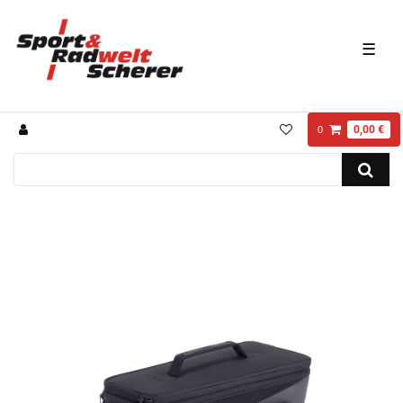
☰
0,00 €
0