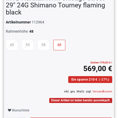
29" 24G Shimano Tourney flaming
black
Artikelnummer
112964
Rahmenhöhe:
48
43
53
38
48
bisher 779,00 € ¹
569,00 €
Sie sparen 210 €
(-27%)
inkl. ges. MwSt. zzgl.
Versandkosten
Dieser Artikel ist leider bereits ausverkauft.
Wunschliste