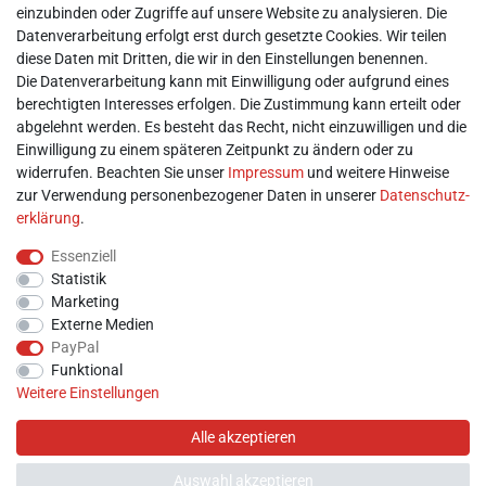
► Barrierefreiheitserklärung
einzubinden oder Zugriffe auf unsere Website zu analysieren. Die
► Batterieentsorgung
Datenverarbeitung erfolgt erst durch gesetzte Cookies. Wir teilen
► Kontakt
diese Daten mit Dritten, die wir in den Einstellungen benennen.
Mein Konto
Die Datenverarbeitung kann mit Einwilligung oder aufgrund eines
berechtigten Interesses erfolgen. Die Zustimmung kann erteilt oder
abgelehnt werden. Es besteht das Recht, nicht einzuwilligen und die
► Registrieren
Einwilligung zu einem späteren Zeitpunkt zu ändern oder zu
► Login
widerrufen. Beachten Sie unser
Impressum
und weitere Hinweise
► Warenkorb
zur Verwendung personenbezogener Daten in unserer
Daten­schutz­
► Zur Kasse
erklärung
.
Vor Ort
Essenziell
Statistik
Marketing
Externe Medien
PayPal
Funktional
Weitere Einstellungen
Alle akzeptieren
Auswahl akzeptieren