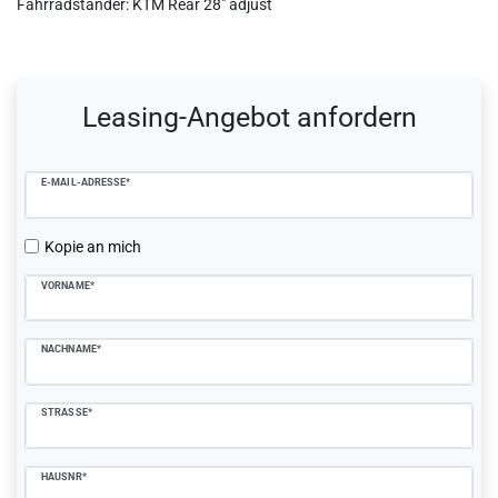
Fahrradständer: KTM Rear 28" adjust
Ceres::Template.mailFormHoneypotLabel
Leasing-Angebot anfordern
E-MAIL-ADRESSE*
Kopie an mich
VORNAME*
NACHNAME*
STRASSE*
HAUSNR*