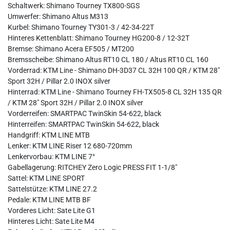
Schaltwerk: Shimano Tourney TX800-SGS
Umwerfer: Shimano Altus M313
Kurbel: Shimano Tourney TY301-3 / 42-34-22T
Hinteres Kettenblatt: Shimano Tourney HG200-8 / 12-32T
Bremse: Shimano Acera EF505 / MT200
Bremsscheibe: Shimano Altus RT10 CL 180 / Altus RT10 CL 160
Vorderrad: KTM Line - Shimano DH-3D37 CL 32H 100 QR / KTM 28"
Sport 32H / Pillar 2.0 INOX silver
Hinterrad: KTM Line - Shimano Tourney FH-TX505-8 CL 32H 135 QR
/ KTM 28" Sport 32H / Pillar 2.0 INOX silver
Vorderreifen: SMARTPAC TwinSkin 54-622, black
Hinterreifen: SMARTPAC TwinSkin 54-622, black
Handgriff: KTM LINE MTB
Lenker: KTM LINE Riser 12 680-720mm
Lenkervorbau: KTM LINE 7°
Gabellagerung: RITCHEY Zero Logic PRESS FIT 1-1/8"
Sattel: KTM LINE SPORT
Sattelstütze: KTM LINE 27.2
Pedale: KTM LINE MTB BF
Vorderes Licht: Sate Lite G1
Hinteres Licht: Sate Lite M4