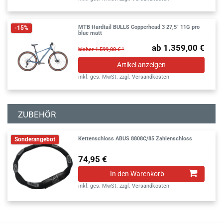
MTB Hardtail BULLS Copperhead 3 27,5" 11G pro
-15%
blue matt
ab 1.359,00 €
bisher 1.599,00 € ¹
Artikel anzeigen
inkl. ges. MwSt.
zzgl.
Versandkosten
ZUBEHÖR
Kettenschloss ABUS 8808C/85 Zahlenschloss
Sonderangebot
74,95 €
In den Warenkorb
inkl. ges. MwSt.
zzgl.
Versandkosten