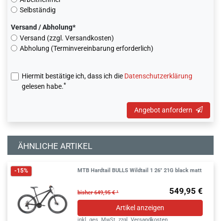
Selbständig
Versand / Abholung*
Versand (zzgl. Versandkosten)
Abholung (Terminvereinbarung erforderlich)
Hiermit bestätige ich, dass ich die
Daten­schutz­erklärung
*
gelesen habe.
Angebot anfordern
ÄHNLICHE ARTIKEL
MTB Hardtail BULLS Wildtail 1 26" 21G black matt
-15%
549,95 €
bisher 649,95 € ¹
Artikel anzeigen
inkl. ges. MwSt.
zzgl.
Versandkosten