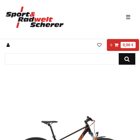
☰
0,00 €
0