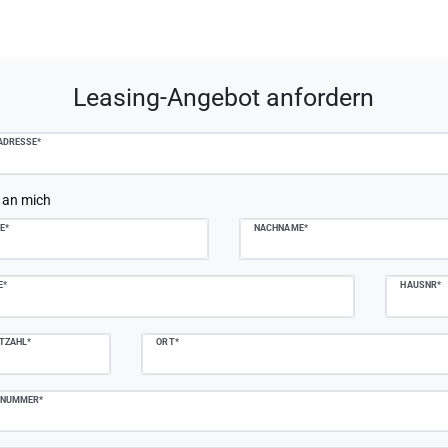
plate.mailFormHoneypotLabel
Leasing-Angebot anfordern
ADRESSE*
 an mich
E*
NACHNAME*
E*
HAUSNR*
TZAHL*
ORT*
NNUMMER*