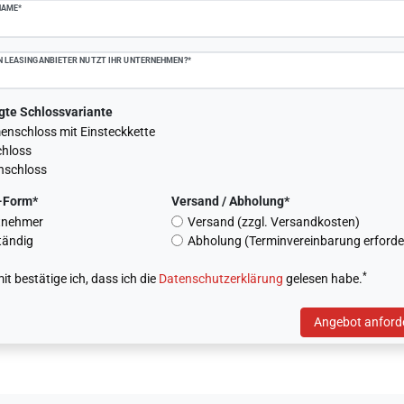
NAME*
 LEASINGANBIETER NUTZT IHR UNTERNEHMEN?*
gte Schlossvariante
nschloss mit Einsteckkette
chloss
nschloss
-Form*
Versand / Abholung*
tnehmer
Versand (zzgl. Versandkosten)
tändig
Abholung (Terminvereinbarung erforder
*
it bestätige ich, dass ich die
Daten­schutz­erklärung
gelesen habe.
Angebot anford