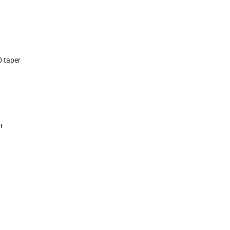
 taper
w+