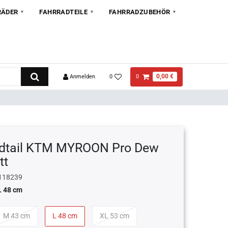
RÄDER
FAHRRADTEILE
FAHRRADZUBEHÖR
0,00 €
Anmelden
0
0
dtail KTM MYROON Pro Dew
tt
118239
L 48 cm
M 43 cm
L 48 cm
XL 53 cm