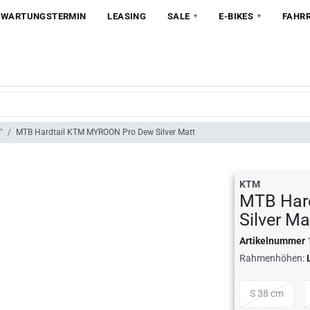
 WARTUNGSTERMIN
LEASING
SALE
E-BIKES
FAHR
"
MTB Hardtail KTM MYROON Pro Dew Silver Matt
KTM
MTB Har
Silver Ma
Artikelnummer
Rahmenhöhen:
S 38 cm