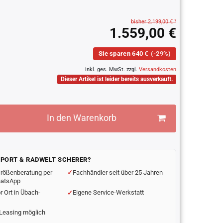
bisher 2.199,00 € ¹
1.559,00 €
Sie sparen 640 €
(-29%)
inkl. ges. MwSt. zzgl.
Versandkosten
Dieser Artikel ist leider bereits ausverkauft.
In den Warenkorb
SPORT & RADWELT SCHERER?
rößenberatung per
Fachhändler seit über 25 Jahren
hatsApp
r Ort in Übach-
Eigene Service-Werkstatt
Leasing möglich