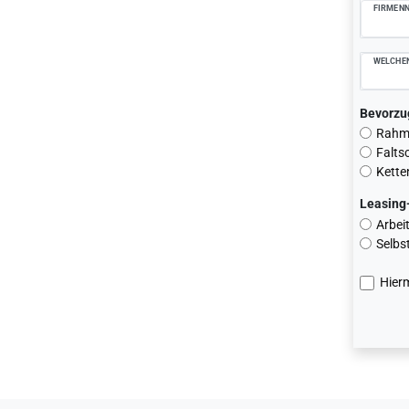
FIRMEN
WELCHEN
Bevorzu
Rahme
Falts
Kette
Leasing
Arbei
Selbs
Hierm