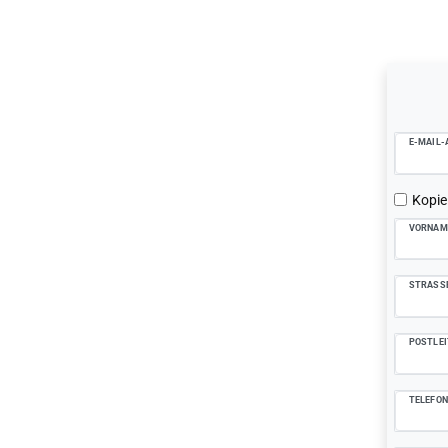
Ceres::Tem
E-MAIL-
Kopie
VORNAM
STRASS
POSTLEI
TELEFO