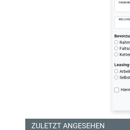
FIRMEN
WELCHEN
Bevorzu
Rahme
Falts
Kette
Leasing
Arbei
Selbs
Hierm
ZULETZT ANGESEHEN