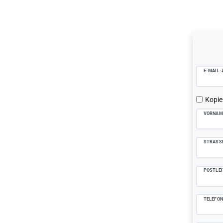
Ceres::Tem
E-MAIL-
Kopie
VORNAM
STRASS
POSTLEI
TELEFO