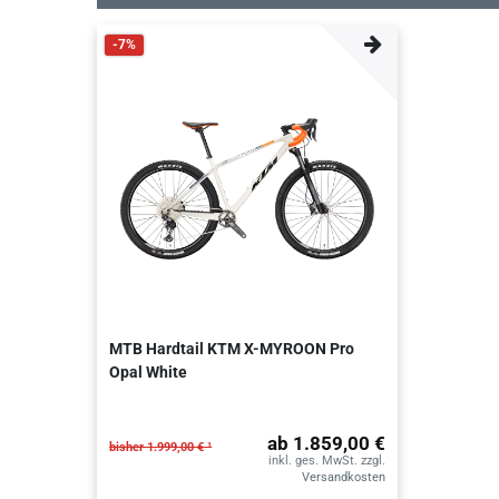
-7%
MTB Hardtail KTM X-MYROON Pro
Opal White
ab 1.859,00 €
bisher 1.999,00 € ¹
inkl. ges. MwSt.
zzgl.
Versandkosten