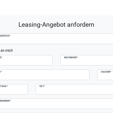
plate.mailFormHoneypotLabel
Leasing-Angebot anfordern
ADRESSE*
 an mich
E*
NACHNAME*
E*
HAUSNR*
TZAHL*
ORT*
NNUMMER*