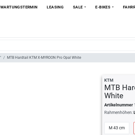
 WARTUNGSTERMIN
LEASING
SALE
E-BIKES
FAHR
"
MTB Hardtail KTM X-MYROON Pro Opal White
KTM
MTB Har
White
Artikelnummer
Rahmenhöhen:
M 43 cm