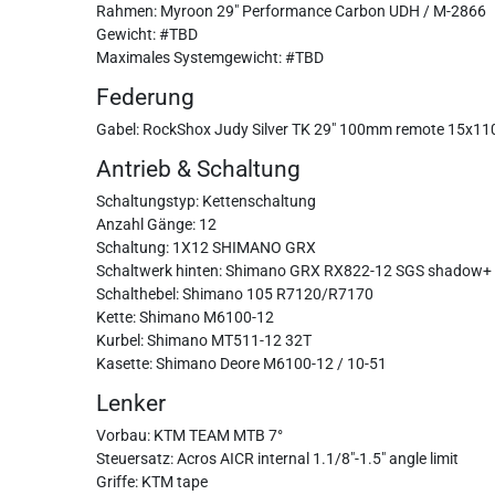
Rahmen: Myroon 29" Performance Carbon UDH / M-2866
Gewicht: #TBD
Maximales Systemgewicht: #TBD
Federung
Gabel: RockShox Judy Silver TK 29" 100mm remote 15x110
Antrieb & Schaltung
Schaltungstyp: Kettenschaltung
Anzahl Gänge: 12
Schaltung: 1X12 SHIMANO GRX
Schaltwerk hinten: Shimano GRX RX822-12 SGS shadow+
Schalthebel: Shimano 105 R7120/R7170
Kette: Shimano M6100-12
Kurbel: Shimano MT511-12 32T
Kasette: Shimano Deore M6100-12 / 10-51
Lenker
Vorbau: KTM TEAM MTB 7°
Steuersatz: Acros AICR internal 1.1/8"-1.5" angle limit
Griffe: KTM tape