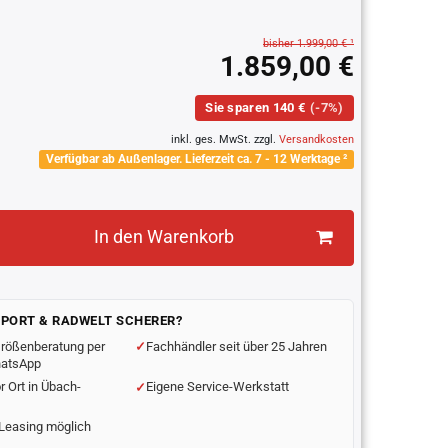
bisher 1.999,00 € ¹
1.859,00 €
Sie sparen 140 €
(-7%)
inkl. ges. MwSt. zzgl.
Versandkosten
Verfügbar ab Außenlager. Lieferzeit ca. 7 - 12 Werktage ²
In den Warenkorb
SPORT & RADWELT SCHERER?
rößenberatung per
Fachhändler seit über 25 Jahren
hatsApp
r Ort in Übach-
Eigene Service-Werkstatt
Leasing möglich