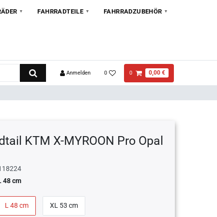
RÄDER
FAHRRADTEILE
FAHRRADZUBEHÖR
0,00 €
Anmelden
0
0
dtail KTM X-MYROON Pro Opal
118224
L 48 cm
L 48 cm
XL 53 cm