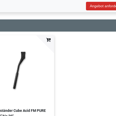
Angebot anford
ständer Cube Acid FM PURE
" bis 29"