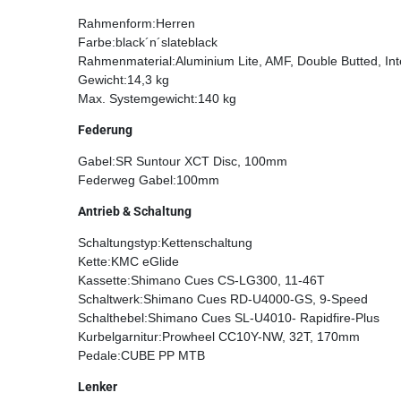
Rahmenform:Herren
Farbe:black´n´slateblack
Rahmenmaterial:Aluminium Lite, AMF, Double Butted, Int
Gewicht:14,3 kg
Max. Systemgewicht:140 kg
Federung
Gabel:SR Suntour XCT Disc, 100mm
Federweg Gabel:100mm
Antrieb & Schaltung
Schaltungstyp:Kettenschaltung
Kette:KMC eGlide
Kassette:Shimano Cues CS-LG300, 11-46T
Schaltwerk:Shimano Cues RD-U4000-GS, 9-Speed
Schalthebel:Shimano Cues SL-U4010- Rapidfire-Plus
Kurbelgarnitur:Prowheel CC10Y-NW, 32T, 170mm
Pedale:CUBE PP MTB
Lenker