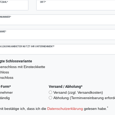
TZAHL*
ORT*
NNUMMER*
NAME*
 LEASINGANBIETER NUTZT IHR UNTERNEHMEN?*
gte Schlossvariante
nschloss mit Einsteckkette
chloss
nschloss
-Form*
Versand / Abholung*
tnehmer
Versand (zzgl. Versandkosten)
tändig
Abholung (Terminvereinbarung erforde
*
it bestätige ich, dass ich die
Daten­schutz­erklärung
gelesen habe.