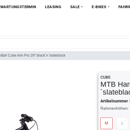
 WARTUNGSTERMIN
LEASING
SALE
E-BIKES
FAHR
tail Cube Aim Pro 29" black´n´slateblack
CUBE
MTB Hard
´slatebla
Artikelnummer
Rahmenhöhen:
M
L