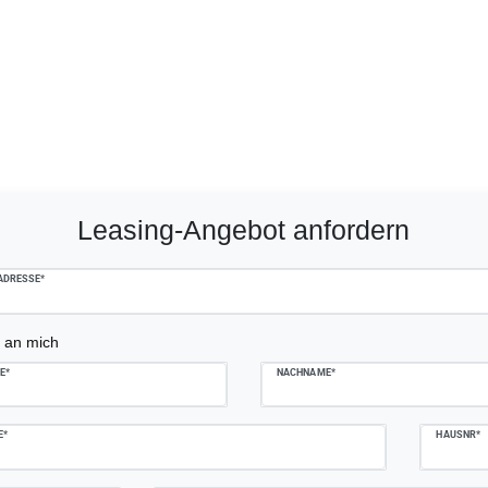
mplate.mailFormHoneypotLabel
Leasing-Angebot anfordern
ADRESSE*
 an mich
E*
NACHNAME*
E*
HAUSNR*