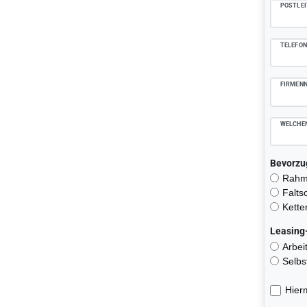
POSTLEI
TELEFO
FIRMEN
WELCHEN
Bevorzu
Rahme
Falts
Kette
Leasing
Arbei
Selbs
Hierm