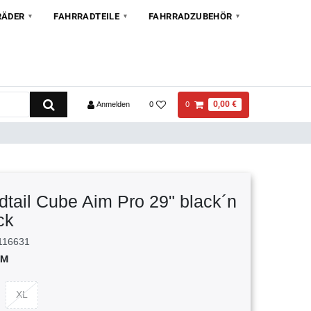
RÄDER
FAHRRADTEILE
FAHRRADZUBEHÖR
0,00 €
Anmelden
0
0
tail Cube Aim Pro 29" black´n
ck
116631
M
XL