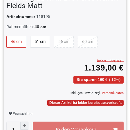
Fields Matt
Artikelnummer
118195
Rahmenhöhen:
46 cm
46 cm
51 cm
56 cm
60 cm
bisher 1.299,00 € ¹
1.139,00 €
Sie sparen 160 €
(-12%)
inkl. ges. MwSt. zzgl.
Versandkosten
Dieser Artikel ist leider bereits ausverkauft.
Wunschliste
In den Warenkorb