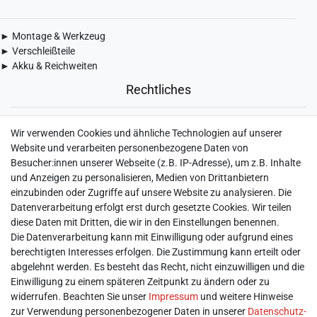
► Montage & Werkzeug
► Verschleißteile
► Akku & Reichweiten
Rechtliches
► Widerrufsbelehrung & Widerrufsformular
Wir verwenden Cookies und ähnliche Technologien auf unserer
► Impressum
Website und verarbeiten personenbezogene Daten von
► Daten­schutz­erklärung
Besucher:innen unserer Webseite (z.B. IP-Adresse), um z.B. Inhalte
► AGB & Kundeninformation
und Anzeigen zu personalisieren, Medien von Drittanbietern
► Barrierefreiheitserklärung
einzubinden oder Zugriffe auf unsere Website zu analysieren. Die
► Batterieentsorgung
Datenverarbeitung erfolgt erst durch gesetzte Cookies. Wir teilen
► Kontakt
diese Daten mit Dritten, die wir in den Einstellungen benennen.
Mein Konto
Die Datenverarbeitung kann mit Einwilligung oder aufgrund eines
berechtigten Interesses erfolgen. Die Zustimmung kann erteilt oder
abgelehnt werden. Es besteht das Recht, nicht einzuwilligen und die
► Registrieren
Einwilligung zu einem späteren Zeitpunkt zu ändern oder zu
► Login
widerrufen. Beachten Sie unser
Impressum
und weitere Hinweise
► Warenkorb
zur Verwendung personenbezogener Daten in unserer
Daten­schutz­