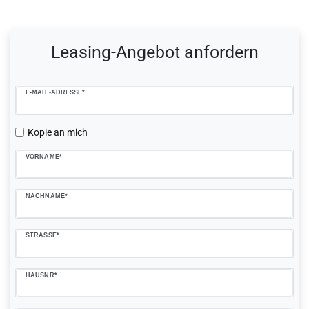
Ceres::Template.mailFormHoneypotLabel
Leasing-Angebot anfordern
E-MAIL-ADRESSE*
Kopie an mich
VORNAME*
NACHNAME*
STRASSE*
HAUSNR*