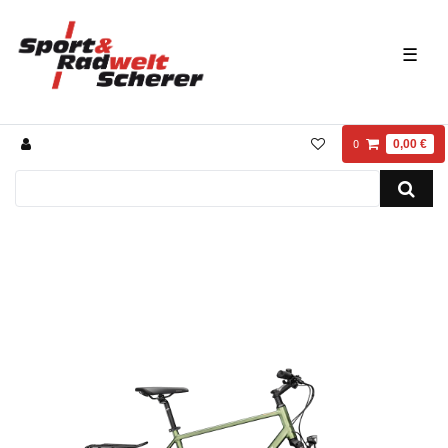
☰
0,00 €
0