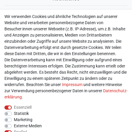
► Widerrufsbelehrung & Widerrufsformular
Wir verwenden Cookies und ähnliche Technologien auf unserer
► Impressum
Website und verarbeiten personenbezogene Daten von
► Daten­schutz­erklärung
Besucher:innen unserer Webseite (z.B. IP-Adresse), um z.B. Inhalte
► AGB & Kundeninformation
und Anzeigen zu personalisieren, Medien von Drittanbietern
► Barrierefreiheitserklärung
einzubinden oder Zugriffe auf unsere Website zu analysieren. Die
► Batterieentsorgung
Datenverarbeitung erfolgt erst durch gesetzte Cookies. Wir teilen
► Kontakt
diese Daten mit Dritten, die wir in den Einstellungen benennen.
Mein Konto
Die Datenverarbeitung kann mit Einwilligung oder aufgrund eines
berechtigten Interesses erfolgen. Die Zustimmung kann erteilt oder
abgelehnt werden. Es besteht das Recht, nicht einzuwilligen und die
► Registrieren
Einwilligung zu einem späteren Zeitpunkt zu ändern oder zu
► Login
widerrufen. Beachten Sie unser
Impressum
und weitere Hinweise
► Warenkorb
zur Verwendung personenbezogener Daten in unserer
Daten­schutz­
► Zur Kasse
erklärung
.
Vor Ort
Essenziell
Statistik
Marketing
Externe Medien