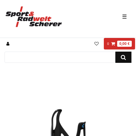
☰
0,00 €
0