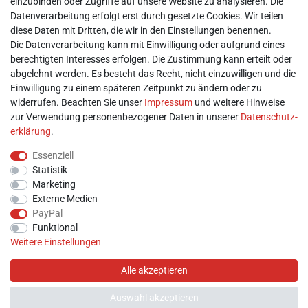
einzubinden oder Zugriffe auf unsere Website zu analysieren. Die
► Batterieentsorgung
Datenverarbeitung erfolgt erst durch gesetzte Cookies. Wir teilen
► Kontakt
diese Daten mit Dritten, die wir in den Einstellungen benennen.
Mein Konto
Die Datenverarbeitung kann mit Einwilligung oder aufgrund eines
berechtigten Interesses erfolgen. Die Zustimmung kann erteilt oder
abgelehnt werden. Es besteht das Recht, nicht einzuwilligen und die
► Registrieren
Einwilligung zu einem späteren Zeitpunkt zu ändern oder zu
► Login
widerrufen. Beachten Sie unser
Impressum
und weitere Hinweise
► Warenkorb
zur Verwendung personenbezogener Daten in unserer
Daten­schutz­
► Zur Kasse
erklärung
.
Vor Ort
Essenziell
Statistik
Marketing
Externe Medien
PayPal
Funktional
Weitere Einstellungen
Alle akzeptieren
Auswahl akzeptieren