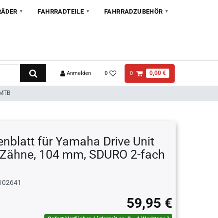
RÄDER
FAHRRADTEILE
FAHRRADZUBEHÖR
0,00 €
Anmelden
0
0
 MTB
nblatt für Yamaha Drive Unit
 Zähne, 104 mm, SDURO 2-fach
102641
59,95 €