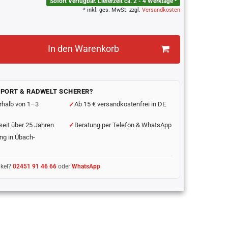
Sofort Verfügbar. Lieferzeit ca. 2 - 4 Werktage ²
* inkl. ges. MwSt. zzgl.
Versandkosten
In den Warenkorb
SPORT & RADWELT SCHERER?
rhalb von 1–3
Ab 15 € versandkostenfrei in DE
seit über 25 Jahren
Beratung per Telefon & WhatsApp
ng in Übach-
ikel?
02451 91 46 66
oder
WhatsApp