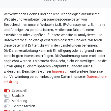
► Widerrufsbelehrung & Widerrufsformular
Wir verwenden Cookies und ähnliche Technologien auf unserer
► Impressum
Website und verarbeiten personenbezogene Daten von
► Daten­schutz­erklärung
Besucher:innen unserer Webseite (z.B. IP-Adresse), um z.B. Inhalte
► AGB & Kundeninformation
und Anzeigen zu personalisieren, Medien von Drittanbietern
► Barrierefreiheitserklärung
einzubinden oder Zugriffe auf unsere Website zu analysieren. Die
► Batterieentsorgung
Datenverarbeitung erfolgt erst durch gesetzte Cookies. Wir teilen
► Kontakt
diese Daten mit Dritten, die wir in den Einstellungen benennen.
Mein Konto
Die Datenverarbeitung kann mit Einwilligung oder aufgrund eines
berechtigten Interesses erfolgen. Die Zustimmung kann erteilt oder
abgelehnt werden. Es besteht das Recht, nicht einzuwilligen und die
► Registrieren
Einwilligung zu einem späteren Zeitpunkt zu ändern oder zu
► Login
widerrufen. Beachten Sie unser
Impressum
und weitere Hinweise
► Warenkorb
zur Verwendung personenbezogener Daten in unserer
Daten­schutz­
► Zur Kasse
erklärung
.
Vor Ort
Essenziell
Statistik
Marketing
Externe Medien