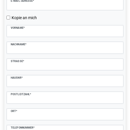
E-MAIL-ADRESSE*
Kopie an mich
VORNAME*
NACHNAME*
STRASSE*
HAUSNR*
POSTLEITZAHL*
ORT*
TELEFONNUMMER*