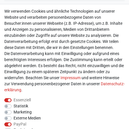
► Widerrufsbelehrung & Widerrufsformular
Wir verwenden Cookies und ähnliche Technologien auf unserer
► Impressum
Website und verarbeiten personenbezogene Daten von
► Daten­schutz­erklärung
Besucher:innen unserer Webseite (z.B. IP-Adresse), um z.B. Inhalte
► AGB & Kundeninformation
und Anzeigen zu personalisieren, Medien von Drittanbietern
► Barrierefreiheitserklärung
einzubinden oder Zugriffe auf unsere Website zu analysieren. Die
► Batterieentsorgung
Datenverarbeitung erfolgt erst durch gesetzte Cookies. Wir teilen
► Kontakt
diese Daten mit Dritten, die wir in den Einstellungen benennen.
Mein Konto
Die Datenverarbeitung kann mit Einwilligung oder aufgrund eines
berechtigten Interesses erfolgen. Die Zustimmung kann erteilt oder
abgelehnt werden. Es besteht das Recht, nicht einzuwilligen und die
► Registrieren
Einwilligung zu einem späteren Zeitpunkt zu ändern oder zu
► Login
widerrufen. Beachten Sie unser
Impressum
und weitere Hinweise
► Warenkorb
zur Verwendung personenbezogener Daten in unserer
Daten­schutz­
► Zur Kasse
erklärung
.
Vor Ort
Essenziell
Statistik
Marketing
Externe Medien
PayPal