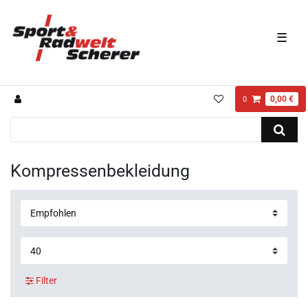
☰
0,00 €
0
Kompressenbekleidung
Filter