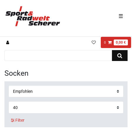
☰
0,00 €
0
Socken
Filter