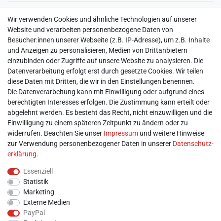
► Widerrufsbelehrung & Widerrufsformular
Wir verwenden Cookies und ähnliche Technologien auf unserer
► Impressum
Website und verarbeiten personenbezogene Daten von
► Daten­schutz­erklärung
Besucher:innen unserer Webseite (z.B. IP-Adresse), um z.B. Inhalte
► AGB & Kundeninformation
und Anzeigen zu personalisieren, Medien von Drittanbietern
► Barrierefreiheitserklärung
einzubinden oder Zugriffe auf unsere Website zu analysieren. Die
► Batterieentsorgung
Datenverarbeitung erfolgt erst durch gesetzte Cookies. Wir teilen
► Kontakt
diese Daten mit Dritten, die wir in den Einstellungen benennen.
Mein Konto
Die Datenverarbeitung kann mit Einwilligung oder aufgrund eines
berechtigten Interesses erfolgen. Die Zustimmung kann erteilt oder
abgelehnt werden. Es besteht das Recht, nicht einzuwilligen und die
► Registrieren
Einwilligung zu einem späteren Zeitpunkt zu ändern oder zu
► Login
widerrufen. Beachten Sie unser
Impressum
und weitere Hinweise
► Warenkorb
zur Verwendung personenbezogener Daten in unserer
Daten­schutz­
► Zur Kasse
erklärung
.
Vor Ort
Essenziell
Statistik
Marketing
Externe Medien
PayPal