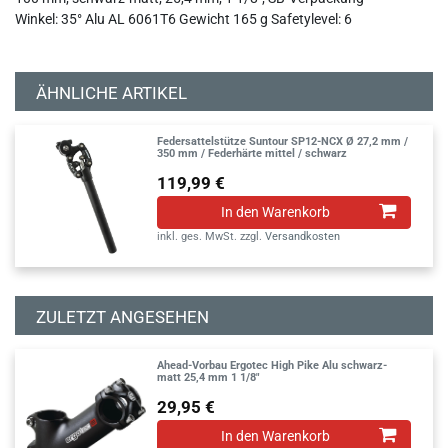
Winkel: 35° Alu AL 6061T6 Gewicht 165 g Safetylevel: 6
ÄHNLICHE ARTIKEL
Federsattelstütze Suntour SP12-NCX Ø 27,2 mm /
350 mm / Federhärte mittel / schwarz
119,99 €
In den Warenkorb
inkl. ges. MwSt.
zzgl.
Versandkosten
ZULETZT ANGESEHEN
Ahead-Vorbau Ergotec High Pike Alu schwarz-
matt 25,4 mm 1 1/8"
29,95 €
In den Warenkorb