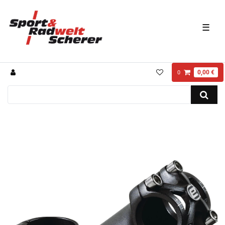
☰
0,00 €
0