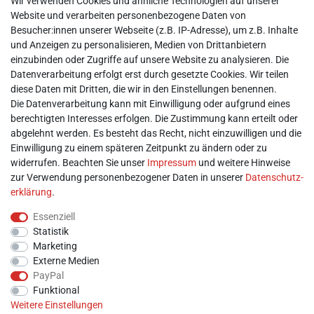
Wir verwenden Cookies und ähnliche Technologien auf unserer
► Impressum
Website und verarbeiten personenbezogene Daten von
► Daten­schutz­erklärung
Besucher:innen unserer Webseite (z.B. IP-Adresse), um z.B. Inhalte
► AGB & Kundeninformation
und Anzeigen zu personalisieren, Medien von Drittanbietern
► Barrierefreiheitserklärung
einzubinden oder Zugriffe auf unsere Website zu analysieren. Die
► Batterieentsorgung
Datenverarbeitung erfolgt erst durch gesetzte Cookies. Wir teilen
► Kontakt
diese Daten mit Dritten, die wir in den Einstellungen benennen.
Mein Konto
Die Datenverarbeitung kann mit Einwilligung oder aufgrund eines
berechtigten Interesses erfolgen. Die Zustimmung kann erteilt oder
abgelehnt werden. Es besteht das Recht, nicht einzuwilligen und die
► Registrieren
Einwilligung zu einem späteren Zeitpunkt zu ändern oder zu
► Login
widerrufen. Beachten Sie unser
Impressum
und weitere Hinweise
► Warenkorb
zur Verwendung personenbezogener Daten in unserer
Daten­schutz­
► Zur Kasse
erklärung
.
Vor Ort
Essenziell
Statistik
Marketing
Externe Medien
PayPal
Funktional
Weitere Einstellungen