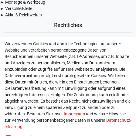
► Montage & Werkzeug
► Verschleißteile
► Akku & Reichweiten
Rechtliches
► Widerrufsbelehrung & Widerrufsformular
Wir verwenden Cookies und ähnliche Technologien auf unserer
► Impressum
Website und verarbeiten personenbezogene Daten von
► Daten­schutz­erklärung
Besucher:innen unserer Webseite (z.B. IP-Adresse), um z.B. Inhalte
► AGB & Kundeninformation
und Anzeigen zu personalisieren, Medien von Drittanbietern
► Barrierefreiheitserklärung
einzubinden oder Zugriffe auf unsere Website zu analysieren. Die
► Batterieentsorgung
Datenverarbeitung erfolgt erst durch gesetzte Cookies. Wir teilen
► Kontakt
diese Daten mit Dritten, die wir in den Einstellungen benennen.
Mein Konto
Die Datenverarbeitung kann mit Einwilligung oder aufgrund eines
berechtigten Interesses erfolgen. Die Zustimmung kann erteilt oder
abgelehnt werden. Es besteht das Recht, nicht einzuwilligen und die
► Registrieren
Einwilligung zu einem späteren Zeitpunkt zu ändern oder zu
► Login
widerrufen. Beachten Sie unser
Impressum
und weitere Hinweise
► Warenkorb
zur Verwendung personenbezogener Daten in unserer
Daten­schutz­
► Zur Kasse
erklärung
.
Vor Ort