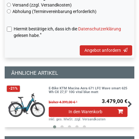
Versand (zzgl. Versandkosten)
Abholung (Terminvereinbarung erforderlich)
Hiermit bestätige ich, dass ich die
Daten­schutz­erklärung
*
gelesen habe.
Angebot anfordern
ÄHNLICHE ARTIKEL
E-Bike KTM Macina Aera 671 LFC Wave smart 625
-21%
Wh CX 27,5" 10G vital blue matt
3.479,00 €
bisher 4.399,00 € ¹
In den Warenkorb
inkl. ges. MwSt.
zzgl.
Versandkosten