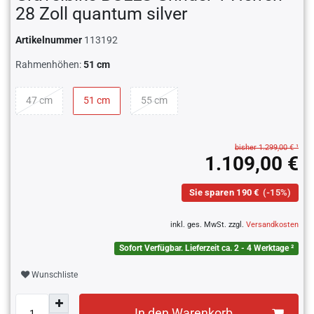
28 Zoll quantum silver
Artikelnummer
113192
Rahmenhöhen:
51 cm
47 cm
51 cm
55 cm
bisher 1.299,00 € ¹
1.109,00 €
Sie sparen 190 €
(-15%)
inkl. ges. MwSt. zzgl.
Versandkosten
Sofort Verfügbar. Lieferzeit ca. 2 - 4 Werktage ²
Wunschliste
In den Warenkorb