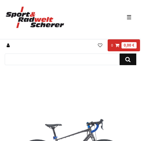
☰
0,00 €
0