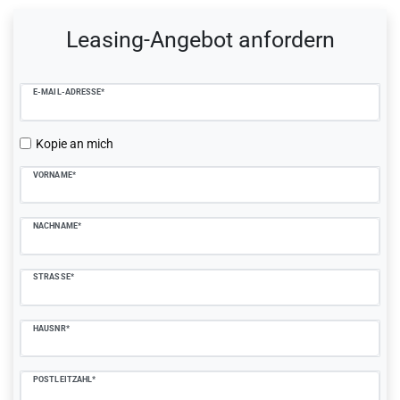
Ceres::Template.mailFormHoneypotLabel
Leasing-Angebot anfordern
E-MAIL-ADRESSE*
Kopie an mich
VORNAME*
NACHNAME*
STRASSE*
HAUSNR*
POSTLEITZAHL*